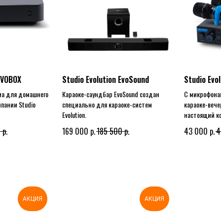
 EVOBOX
Studio Evolution EvoSound
Studio Evo
ма для домашнего
Караоке-саундбар EvoSound создан
С микрофона
пании Studio
специально для караоке-систем
караоке-вече
Evolution.
настоящий к
р.
р.
р.
р.
0
169 000
185 500
43 000
4
АКЦИЯ
АКЦИЯ