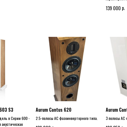
р.
139 000
 603 S3
Aurum Cantus 620
Aurum Can
дель в Серии 600 -
2.5-полосы АС фазоинверторного типа.
3 полосы АС 
я акустическая