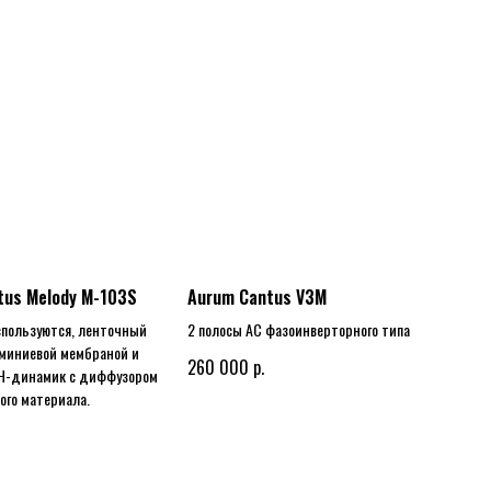
tus Melody M-103S
Aurum Cantus V3M
спользуются, ленточный
2 полосы АС фазоинверторного типа
юминиевой мембраной и
р.
260 000
Ч-динамик с диффузором
ого материала.