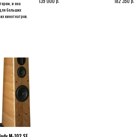
р.
р.
139 000
182 350
тором, и она
для больших
их кинотеатров.
lody M-102 SE