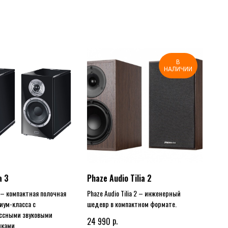
В
НАЛИЧИИ
a 3
Phaze Audio Tilia 2
3 – компактная полочная
Phaze Audio Tilia 2 – инженерный
иум-класса с
шедевр в компактном формате.
ссными звуковыми
р.
24 990
иками.