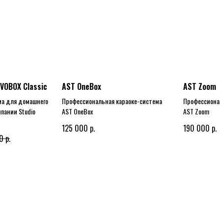
EVOBOX Classic
AST OneBox
AST Zoom
ма для домашнего
Профессиональная караоке-система
Профессиона
пании Studio
AST OneBox
AST Zoom
р.
р.
125 000
190 000
р.
0