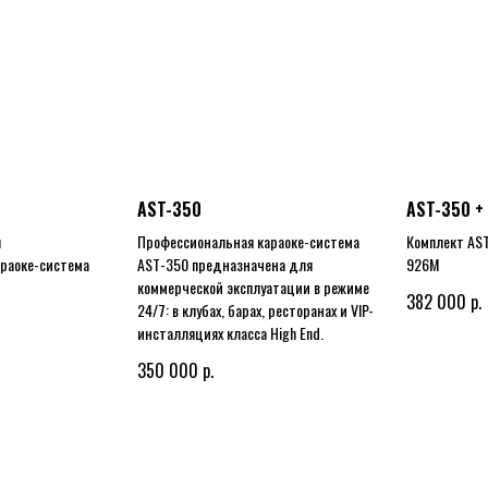
AST-350
AST-350 +
я
Профессиональная караоке-система
Комплект AS
раоке-система
AST-350 предназначена для
926M
коммерческой эксплуатации в режиме
р.
382 000
24/7: в клубах, барах, ресторанах и VIP-
инсталляциях класса High End.
р.
350 000