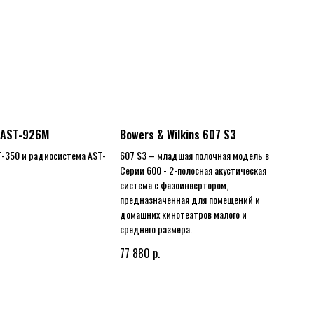
 AST-926M
Bowers & Wilkins 607 S3
T-350 и радиосистема AST-
607 S3 – младшая полочная модель в
Серии 600 - 2-полосная акустическая
система с фазоинвертором,
предназначенная для помещений и
домашних кинотеатров малого и
среднего размера.
р.
77 880