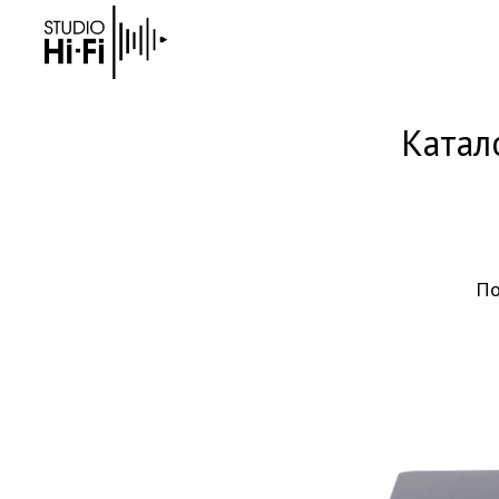
Катал
По