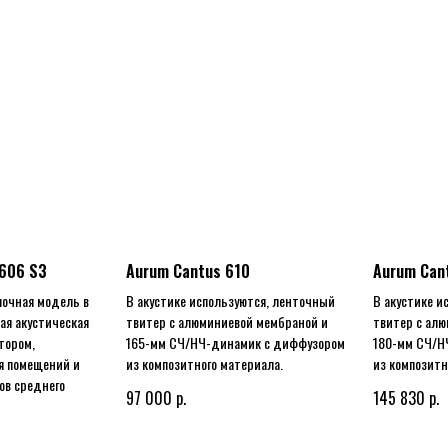
 606 S3
Aurum Cantus 610
Aurum Can
лочная модель в
В акустике используются, ленточный
В акустике и
ая акустическая
твитер с алюминиевой мембраной и
твитер с ал
тором,
165-мм СЧ/НЧ-динамик с диффузором
180-мм СЧ/Н
я помещений и
из композитного материала.
из композитн
ов среднего
р.
р.
97 000
145 830