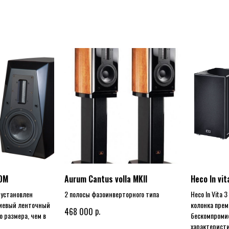
0M
Aurum Cantus volla MKII
Heco In vit
 установлен
2 полосы фазоинверторного типа
Heco In Vita 
иевый ленточный
колонка прем
р.
468 000
 размера, чем в
бескомпроми
характерист