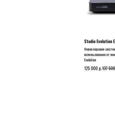
Studio Evolution
Новая караоке-систе
использования от ком
Evolution
р.
125 000
137 50