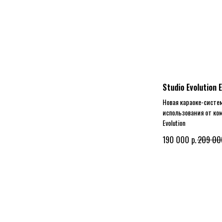
Studio Evolution 
Новая караоке-систе
использования от ком
Evolution
р.
190 000
209 00