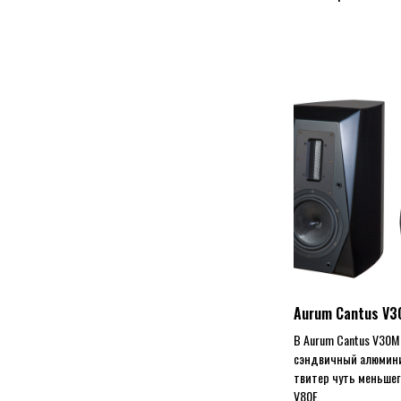
Aurum Cantus V3
В Aurum Cantus V30М
сэндвичный алюмин
твитер чуть меньшего
V80F.