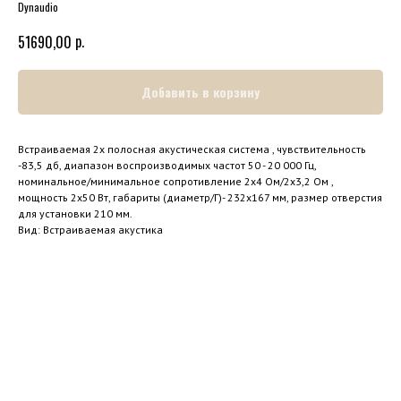
Dynaudio
р.
51690,00
Добавить в корзину
Встраиваемая 2х полосная акустическая система , чувствительность
-83,5 дб, диапазон воспроизводимых частот 50 - 20 000 Гц,
номинальное/минимальное сопротивление 2х4 Ом/2х3,2 Ом ,
мощность 2х50 Вт, габариты (диаметр/Г)- 232х167 мм, размер отверстия
для установки 210 мм.
Вид: Встраиваемая акустика