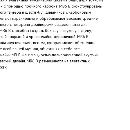
ен с помощью прочного карбона. MB6 B сконструированы
ого твитера и шести 4,5’’ динамиков с карбоновым
отают параллельно и обрабатывают высокие средние
 вместе с четырьмя драйверами выделенными для
 MB6 B способны создать большую звуковую сцену,
ткой, открытой и чрезвычайно динамичной. MB6 B –
жна акустическая система, которая может обеспечить
е всей вашей музыки, объединяя в себе все
нейки MB B, но с мощностью полноразмерной акустики
авский дизайн. MB6 B размещаются на элегантных
жках