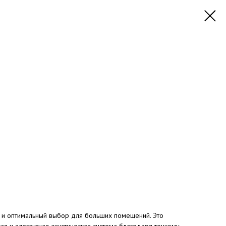
и и оптимальный выбор для больших помещений. Это
кая и элегантная акустическая система благодаря тонкому