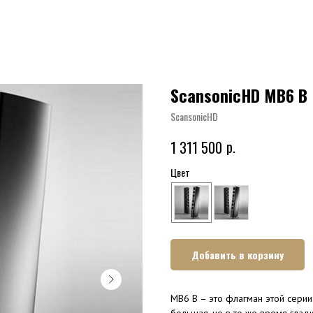
ScansonicHD MB6 B
ScansonicHD
р.
1 311 500
Цвет
Добавить в корзину
MB6 B – это флагман этой сери
большая, но в то же время глад