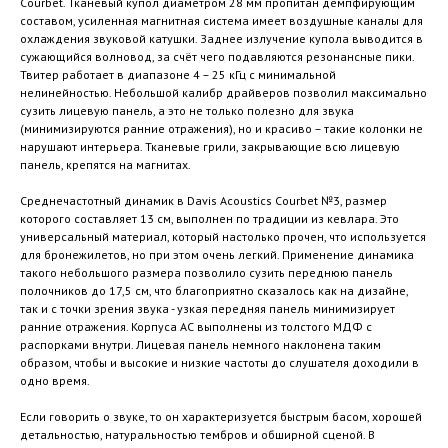
Courbet. Тканевый купол диаметром 28 мм пропитан демпфирующим
составом, усиленная магнитная система имеет воздушные каналы для
охлаждения звуковой катушки. Заднее излучение купола выводится в
сужающийся волновод, за счёт чего подавляются резонансные пики.
Твитер работает в диапазоне 4 – 25 кГц с минимальной
нелинейностью. Небольшой калибр драйверов позволил максимально
сузить лицевую панель, а это не только полезно для звука
(минимизируются ранние отражения), но и красиво – такие колонки не
нарушают интерьера. Тканевые грили, закрывающие всю лицевую
панель, крепятся на магнитах.
Среднечастотный динамик в Davis Acoustics Courbet №3, размер
которого составляет 13 см, выполнен по традиции из кевлара. Это
универсальный материал, который настолько прочен, что используется
для бронежилетов, но при этом очень легкий. Применение динамика
такого небольшого размера позволило сузить переднюю панель
полочников до 17,5 см, что благоприятно сказалось как на дизайне,
так и с точки зрения звука - узкая передняя панель минимизирует
ранние отражения. Корпуса АС выполнены из толстого МДФ с
распорками внутри. Лицевая панель немного наклонена таким
образом, чтобы и высокие и низкие частоты до слушателя доходили в
одно время.
Если говорить о звуке, то он характеризуется быстрым басом, хорошей
детальностью, натуральностью тембров и обширной сценой. В