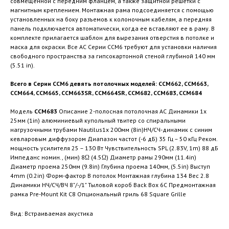
совмещенной с передним фланцем, а также защитной решетки с
магнитным креплением. Монтажная рама подсоединяется с помощью
установленных на боку разъемов к колоночным кабелям, а передняя
панель подключается автоматически, когда ее вставляют ее в раму. В
комплекте прилагается шаблон для вырезания отверстия в потолке и
маска для окраски. Все АС Серии CCM6 требуют для установки наличия
свободного пространства за гипсокартонной стеной глубиной 140 мм
(5.51 in).
Всего в Серии CCM6 девять потолочных моделей: CCM662, CCM663,
CCM664, CCM665, CCM663SR, CCM664SR, CCM682, CCM683, CCM684
Модель
CCM
683
Описание 2-полосная потолочная АС Динамики 1x
25мм (1in) алюминиевый купольный твитер со спиральными
нагрузочными трубами Nautilus1x 200мм (8in)НЧ/СЧ-динамик с синим
кевларовым диффузором Диапазон частот (-6 дБ) 35 Гц – 50 кГц Реком.
мощность усилителя 25 – 130 Вт Чувствительность SPL (2.83V, 1m) 88 дБ
Импеданс номин., (мин) 8Ω (4.5Ω) Диаметр рамы 290мм (11.4in)
Диаметр проема 250мм (9.8in) Глубина проема 140мм, (5.5in) Выступ
4mm (0.2in) Форм-фактор В потолок Монтажная глубина 134 Вес 2.8
Динамики НЧ/CЧ/ВЧ 8"/-/1" Тыловой короб Back Box 6C Предмонтажная
рамка Pre-Mount Kit C8 Опциональный гриль 68 Square Grille
Вид: Встраиваемая акустика