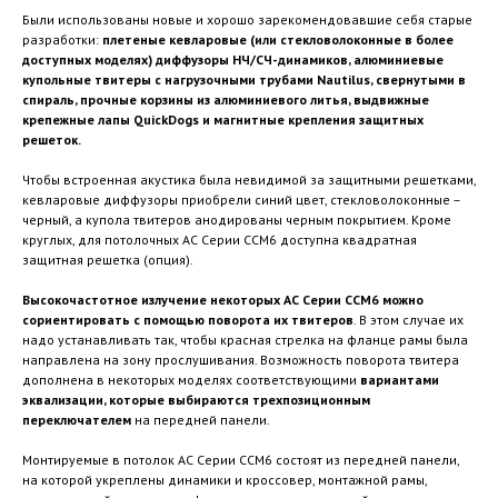
Были использованы новые и хорошо зарекомендовавшие себя старые
разработки:
плетеные кевларовые (или стекловолоконные в более
доступных моделях) диффузоры НЧ/СЧ-динамиков, алюминиевые
купольные твитеры с нагрузочными трубами
Nautilus
, свернутыми в
спираль, прочные корзины из алюминиевого литья, выдвижные
крепежные лапы
QuickDogs и
магнитные крепления защитных
решеток.
Чтобы встроенная акустика была невидимой за защитными решетками,
кевларовые диффузоры приобрели синий цвет, стекловолоконные –
черный, а купола твитеров анодированы черным покрытием. Кроме
круглых, для потолочных АС Серии CCM6 доступна квадратная
защитная решетка (опция).
Высокочастотное излучение некоторых АС Серии CCM6 можно
сориентировать с помощью поворота их твитеров
. В этом случае их
надо устанавливать так, чтобы красная стрелка на фланце рамы была
направлена на зону прослушивания. Возможность поворота твитера
дополнена в некоторых моделях соответствующими
вариантами
эквализации, которые выбираются трехпозиционным
переключателем
на передней панели.
Монтируемые в потолок АС Серии CCM6 состоят из передней панели,
на которой укреплены динамики и кроссовер, монтажной рамы,