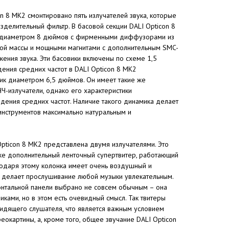
n 8 MK2 смонтировано пять излучателей звука, которые
зделительный фильтр. В басовой секции DALI Opticon 8
а диаметром 8 дюймов с фирменными диффузорами из
ой массы и мощными магнитами с дополнительным SMC-
ения звука. Эти басовики включены по схеме 1,5
ения средних частот в DALI Opticon 8 MK2
к диаметром 6,5 дюймов. Он имеет такие же
НЧ-излучатели, однако его характеристики
дения средних частот. Наличие такого динамика делает
 инструментов максимально натуральным и
Opticon 8 MK2 представлена двумя излучателями. Это
кже дополнительный ленточный супертвитер, работающий
годаря этому колонка имеет очень воздушный и
й делает прослушивание любой музыки увлекательным.
нтальной панели выбрано не совсем обычным – она
ками, но в этом есть очевидный смысл. Так твитеры
сидящего слушателя, что является важным условием
окартины, а, кроме того, общее звучание DALI Opticon