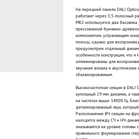
На передней панели DALI Optico
работают через 3,5-полосный ра
MK2 используется два басовик
прессованной бумажно-древесн
компонентом, устраняющим искаж
полосы, однако для воспроизвед
предусмотрен отдельный динами
особенности конструкции, что и 
оптимизированы для воспроизве
звучание вокала и акустических
сбалансированным.
Высокочастотная секция в DALI 
купольный 29-мм динамик, а та
на частотах выше 14000 Гц. Бла
детализированный звук, которы
Расположение ВЧ-секции на фро
находится между СЧ и НЧ-динами
оказываются на уровне головы 
правильного формирования стере