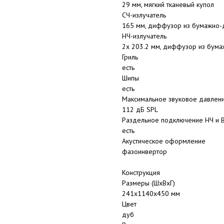
29 мм, мягкий тканевый купол
СЧ-излучатель
165 мм, диффузор из бумажно-д
НЧ-излучатель
2x 203.2 мм, диффузор из бума
Гриль
есть
Шипы
есть
Максимальное звуковое давлен
112 дБ SPL
Раздельное подключение НЧ и ВЧ
есть
Акустическое оформление
фазоинвертор
Конструкция
Размеры (ШхВхГ)
241x1140x450 мм
Цвет
дуб