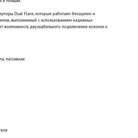
 и точным.
ерторы Dual Flare, которые работают бесшумно и
емов, выполненный с использованием надежных
ет возможность двухкабельного подключения колонок к
па, пассивная
теля