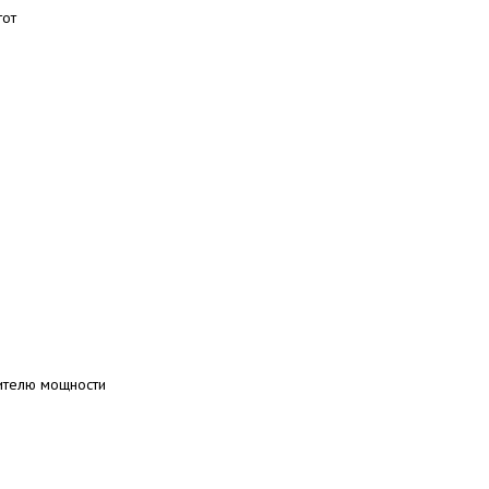
тот
ителю мощности