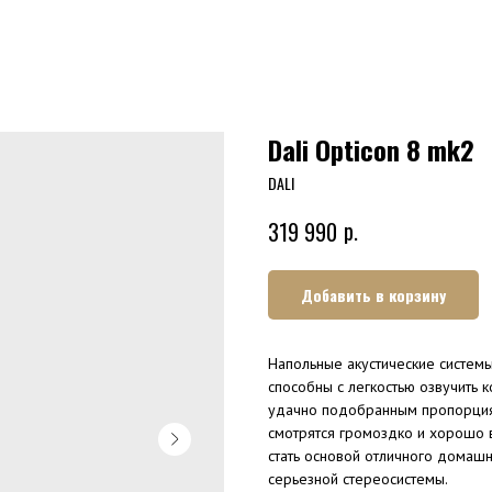
Dali Opticon 8 mk2
DALI
р.
319 990
Добавить в корзину
Напольные акустические систем
способны с легкостью озвучить 
удачно подобранным пропорциям
смотрятся громоздко и хорошо в
стать основой отличного домашн
серьезной стереосистемы.