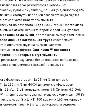
ия позволяет легко разместиться в небольших
оновому купольному твитеру, 130-мм (5 дюймовому) НЧ/
inuum и изогнутой передней панели эта выдающаяся
то размер часто бывает обманчивым.
специально разработаны для 700-й серии. Обеспечивая
внению с алюминиевым твитером с двойным куполом,
о резонанса
до 47 кГц
, обеспечивая высокую точность и
олее длинная нагрузочная труба
способствует
 и открытого звука на высоких частотах.
онструкции
диффузор Continuum ™ позволяет
 поведении, которые могут ухудшить
результате получается более открытое, нейтральное
олоса и инструменты с высокой точностью и
ма с фазоинвертором; 1x 25 мм (1 in) твитер с
й; 1x 130 мм (5 in) НЧ/СЧ-динамик с диффузором
ц - 28 кГц, ±3 dB; импеданс (номин.) 8 Ом (мин. 4.0 Ом);
.83Vrms, 1m); рекомендованная мощность усилителя - 30 Вт
ния; размеры (В х Ш х Г) 300 кор мм х 165 мм корпус х
и клеммами; вес - 6.2 кг шт; выпускается в отделке: