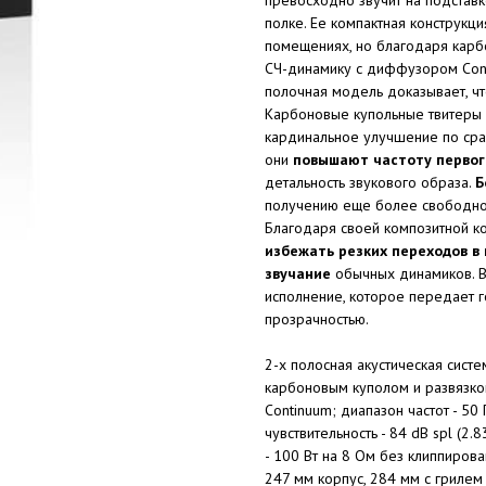
полке. Ее компактная конструкц
помещениях, но благодаря карб
СЧ-динамику с диффузором Cont
полочная модель доказывает, ч
Карбоновые купольные твитеры 
кардинальное улучшение по сра
они
повышают частоту первог
детальность звукового образа.
Б
получению еще более свободного
Благодаря своей композитной к
избежать резких переходов в
звучание
обычных динамиков. В 
исполнение, которое передает г
прозрачностью.
2-х полосная акустическая систе
карбоновым куполом и развязко
Continuum; диапазон частот - 50 Г
чувствительность - 84 dB spl (2
- 100 Вт на 8 Ом без клиппирова
247 мм корпус, 284 мм с грилем 