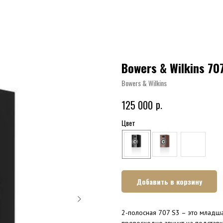
Bowers & Wilkins 70
Bowers & Wilkins
р.
125 000
Цвет
Добавить в корзину
2-полосная 707 S3 – это младша
превосходно звучит на подставк