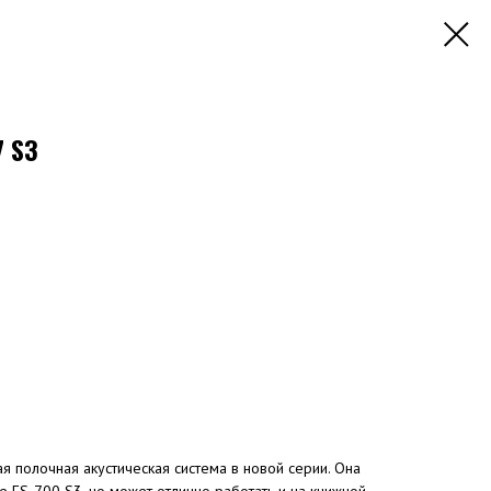
7 S3
я полочная акустическая система в новой серии. Она
е FS-700 S3, но может отлично работать и на книжной