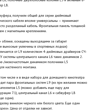
р L8.
абвуфера, получили общий для серии дюймовый
тического кабеля вполне универсальны — принимают
осто разделанный кабель. Фронтальная панель толщиной
ем с магнитными креплениями.
» облике, оснащены выходящими за габарит
 выносные уключины в спортивных лодках)
тличается от L9 количеством 4-дюймовых драйверов СЧ-
. У системы центрального канала L6 таких динамиков 2.
-/низкочастотным динамиком полочники L5
ля настенного монтажа.
в том числе и в виде набора для домашнего кинотеатра
одит пара фронтальных систем L9 (их при желании можно
 сателлитов L5 (можно добавить еще пару для
рации 7.1), центральный канал L6 и сабвуфер L8
ще один).
делку винилом черного или белого цвета. Еще один
рех». Цена от отделки не зависит.