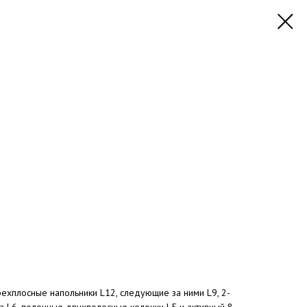
ехплосные напольники L12, следующие за ними L9, 2-
а L6, полочные двухполосные колонки L5 и активный 8-