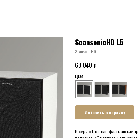
ScansonicHD L5
ScansonicHD
р.
63 040
Цвет
Добавить в корзину
В серию L вошли флагманские тр
полосная АС центрального канал