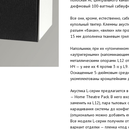
дюфмовый 100-ваттный сабвуфе
Все они, кроме, естественно, с
купольный твитер. Клеммы акус
разъем «банан», «вилки» или пр
15 мм дополнена тканевым грил
Напольники, при их «утонченном
«аутригерными» (напоминающими
металлическими опорами. L12 о
НЧ — у нее их 4 против 3-х у L9
Оснащенные 5-дюймовым средне
укомплектованы кронштейнами д
Акустика L-серии предлагается 
— Home Theatre Pack. В него вх
заменить на L12), пара тыловых
наращивания системы до конфигу
(опционально можно добавить е
Все модели L-серии получили от
вариант отделки — пленка «под о