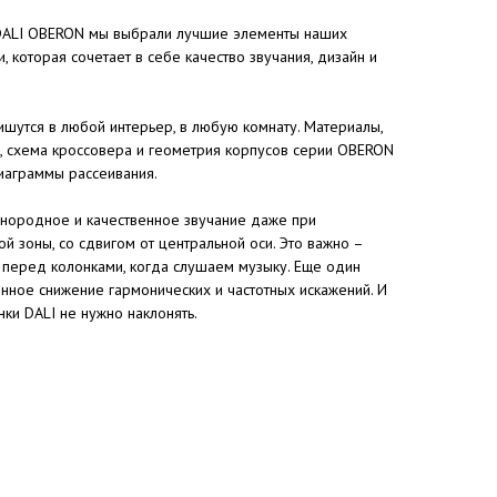
 DALI OBERON мы выбрали лучшие элементы наших
, которая сочетает в себе качество звучания, дизайн и
шутся в любой интерьер, в любую комнату. Материалы,
, схема кроссовера и геометрия корпусов серии OBERON
иаграммы рассеивания.
днородное и качественное звучание даже при
й зоны, со сдвигом от центральной оси. Это важно –
 перед колонками, когда слушаем музыку. Еще один
нное снижение гармонических и частотных искажений. И
нки DALI не нужно наклонять.