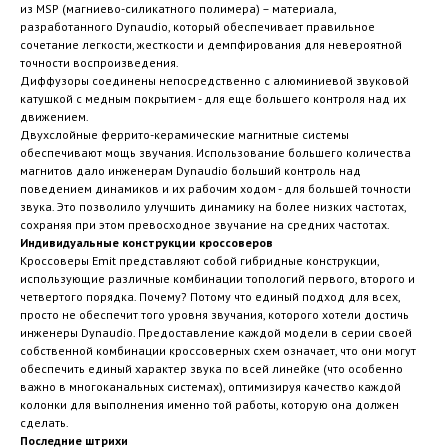
из MSP (магниево-силикатного полимера) – материала,
разработанного Dynaudio, который обеспечивает правильное
сочетание легкости, жесткости и демпфирования для невероятной
точности воспроизведения.
Диффузоры соединены непосредственно с алюминиевой звуковой
катушкой с медным покрытием - для еще большего контроля над их
движением.
Двухслойные феррито-керамические магнитные системы
обеспечивают мощь звучания. Использование большего количества
магнитов дало инженерам Dynaudio больший контроль над
поведением динамиков и их рабочим ходом - для большей точности
звука. Это позволило улучшить динамику на более низких частотах,
сохраняя при этом превосходное звучание на средних частотах.
Индивидуальные конструкции кроссоверов
Кроссоверы Emit представляют собой гибридные конструкции,
использующие различные комбинации топологий первого, второго и
четвертого порядка. Почему? Потому что единый подход для всех,
просто не обеспечит того уровня звучания, которого хотели достичь
инженеры Dynaudio. Предоставление каждой модели в серии своей
собственной комбинации кроссоверных схем означает, что они могут
обеспечить единый характер звука по всей линейке (что особенно
важно в многоканальных системах), оптимизируя качество каждой
колонки для выполнения именно той работы, которую она должен
сделать.
Последние штрихи