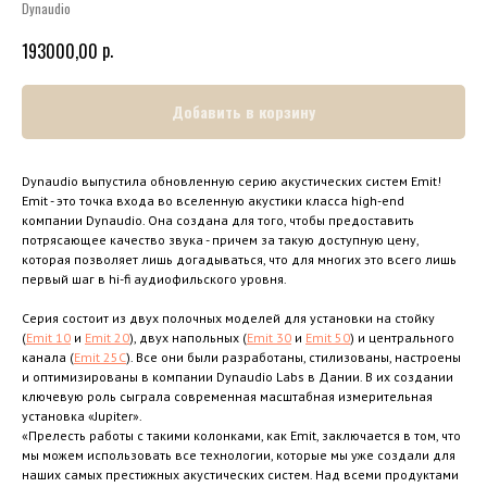
Dynaudio
р.
193000,00
Добавить в корзину
Dynaudio выпустила обновленную серию акустических систем Emit!
Emit - это точка входа во вселенную акустики класса high-end
компании Dynaudio. Она создана для того, чтобы предоставить
потрясающее качество звука - причем за такую доступную цену,
которая позволяет лишь догадываться, что для многих это всего лишь
первый шаг в hi-fi аудиофильского уровня.
Серия состоит из двух полочных моделей для установки на стойку
(
Emit 10
и
Emit 20
), двух напольных (
Emit 30
и
Emit 50
) и центрального
канала (
Emit 25C
). Все они были разработаны, стилизованы, настроены
и оптимизированы в компании Dynaudio Labs в Дании. В их создании
ключевую роль сыграла современная масштабная измерительная
установка «Jupiter».
«Прелесть работы с такими колонками, как Emit, заключается в том, что
мы можем использовать все технологии, которые мы уже создали для
наших самых престижных акустических систем. Над всеми продуктами