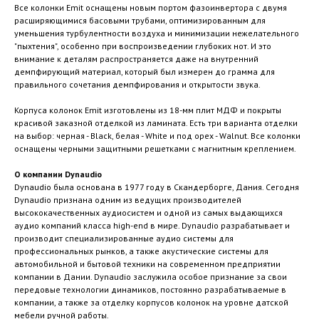
Все колонки Emit оснащены новым портом фазоинвертора с двумя
расширяющимися басовыми трубами, оптимизированным для
уменьшения турбулентности воздуха и минимизации нежелательного
"пыхтения", особенно при воспроизведении глубоких нот. И это
внимание к деталям распространяется даже на внутренний
демпфирующий материал, который был измерен до грамма для
правильного сочетания демпфирования и открытости звука.
Корпуса колонок Emit изготовлены из 18-мм плит МДФ и покрыты
красивой заказной отделкой из ламината. Есть три варианта отделки
на выбор: черная - Black, белая - White и под орех - Walnut. Все колонки
оснащены черными защитными решетками с магнитным креплением.
О компании Dynaudio
Dynaudio была основана в 1977 году в Скандерборге, Дания. Сегодня
Dynaudio признана одним из ведущих производителей
высококачественных аудиосистем и одной из самых выдающихся
аудио компаний класса high-end в мире. Dynaudio разрабатывает и
производит специализированные аудио системы для
профессиональных рынков, а также акустические системы для
автомобильной и бытовой техники на современном предприятии
компании в Дании. Dynaudio заслужила особое признание за свои
передовые технологии динамиков, постоянно разрабатываемые в
компании, а также за отделку корпусов колонок на уровне датской
мебели ручной работы.