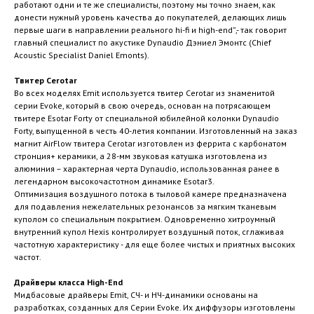
работают одни и те же специалисты, поэтому мы точно знаем, как
донести нужный уровень качества до покупателей, делающих лишь
первые шаги в направлении реального hi-fi и high-end”,- так говорит
главный специалист по акустике Dynaudio Дэниел Эмонтс (Chief
Acoustic Specialist Daniel Emonts).
Твитер Cerotar
Во всех моделях Emit используется твитер Cerotar из знаменитой
серии Evoke, который в свою очередь, основан на потрясающем
твитере Esotar Forty от специальной юбилейной колонки Dynaudio
Forty, выпущенной в честь 40-летия компании. Изготовленный на заказ
магнит AirFlow твитера Cerotar изготовлен из феррита с карбонатом
стронция+ керамики, а 28-мм звуковая катушка изготовлена из
алюминия – характерная черта Dynaudio, использованная ранее в
легендарном высокочастотном динамике Esotar3.
Оптимизация воздушного потока в тыловой камере предназначена
для подавления нежелательных резонансов за мягким тканевым
куполом со специальным покрытием. Одновременно хитроумный
внутренний купол Hexis контролирует воздушный поток, сглаживая
частотную характеристику - для еще более чистых и приятных высоких
частот.
Драйверы класса High-End
Мидбасовые драйверы Emit, СЧ- и НЧ-динамики основаны на
разработках, созданных для Серии Evoke. Их диффузоры изготовлены