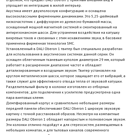
упрощает их интеграцию в жилой интерьер.
Акустика имеет двухполосную конфигурацию и оснащена
высококлассными фирменными динамиками. Это 5,25-дюймовый
низкочастотник с диффузором из древесно-бумажной массы,
оснащенный мощной магнитной системой и смонтированный на
антирезонансном шасси. Для устранения воздействия на катушку
вихревых токов и связанных с этим искажениями звука, в басовике
применена фирменная технология SMC.
Установленный в DALI Oberon 1 твитер был специально разработан
для использования в акустических системах данной серии. Он
оснащен облегченным тканевым куполом диаметром 29 мм, который
работает в расширенном диапазоне частот и обладает
детализированным и воздушным звуком. Твитер установлен на
круглом металлическом шасси, которое защищает его от вибраций, а
также служит для эффективного отвода тепла от звуковой катушки.
Разделительный фильтр в колонке изготовлен из отборных
компонентов; для подключения к усилителю предусмотрена одна
пара винтовых клемм.
Демпфированный корпус и сравнительно небольшие размеры
передней панели обеспечивают DALI Oberon 1 широкую звуковую
картину с точной расстановкой образов. Несмотря на компактные
размеры DALI Oberon 1 обладает напористым и полновесным звуком.
Эти колонки отлично подойдут и для стереосистем, размещаемых в
небольших комнатах, и для тыловых каналов современного