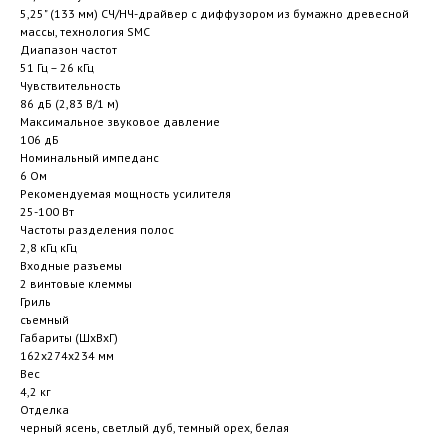
5,25" (133 мм) СЧ/НЧ-драйвер с диффузором из бумажно древесной
массы, технология SMC
Диапазон частот
51 Гц – 26 кГц
Чувствительность
86 дБ (2,83 В/1 м)
Максимальное звуковое давление
106 дБ
Номинальный импеданс
6 Ом
Рекомендуемая мощность усилителя
25-100 Вт
Частоты разделения полос
2,8 кГц кГц
Входные разъемы
2 винтовые клеммы
Гриль
съемный
Габариты (ШхВхГ)
162x274x234 мм
Вес
4,2 кг
Отделка
черный ясень, светлый дуб, темный орех, белая