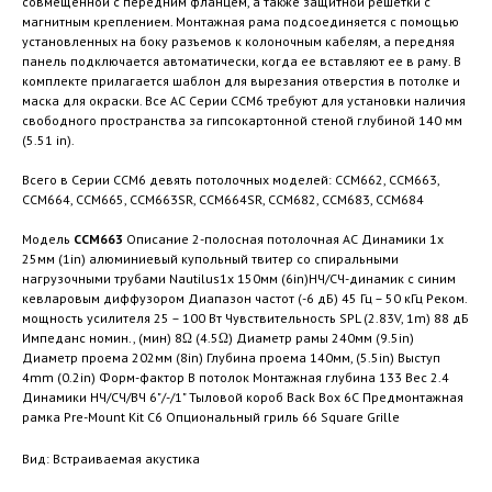
совмещенной с передним фланцем, а также защитной решетки с
магнитным креплением. Монтажная рама подсоединяется с помощью
установленных на боку разъемов к колоночным кабелям, а передняя
панель подключается автоматически, когда ее вставляют ее в раму. В
комплекте прилагается шаблон для вырезания отверстия в потолке и
маска для окраски. Все АС Серии CCM6 требуют для установки наличия
свободного пространства за гипсокартонной стеной глубиной 140 мм
(5.51 in).
Всего в Серии CCM6 девять потолочных моделей: CCM662, CCM663,
CCM664, CCM665, CCM663SR, CCM664SR, CCM682, CCM683, CCM684
Модель
CCM
663
Описание 2-полосная потолочная АС Динамики 1x
25мм (1in) алюминиевый купольный твитер со спиральными
нагрузочными трубами Nautilus1x 150мм (6in)НЧ/СЧ-динамик с синим
кевларовым диффузором Диапазон частот (-6 дБ) 45 Гц – 50 кГц Реком.
мощность усилителя 25 – 100 Вт Чувствительность SPL (2.83V, 1m) 88 дБ
Импеданс номин., (мин) 8Ω (4.5Ω) Диаметр рамы 240мм (9.5in)
Диаметр проема 202мм (8in) Глубина проема 140мм, (5.5in) Выступ
4mm (0.2in) Форм-фактор В потолок Монтажная глубина 133 Вес 2.4
Динамики НЧ/CЧ/ВЧ 6"/-/1" Тыловой короб Back Box 6C Предмонтажная
рамка Pre-Mount Kit C6 Опциональный гриль 66 Square Grille
Вид: Встраиваемая акустика