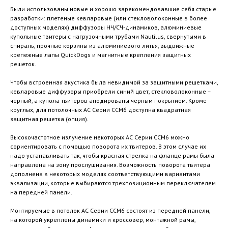
Были использованы новые и хорошо зарекомендовавшие себя старые
разработки: плетеные кевларовые (или стекловолоконные в более
доступных моделях) диффузоры НЧ/СЧ-динамиков, алюминиевые
купольные твитеры с нагрузочными трубами Nautilus, свернутыми в
спираль, прочные корзины из алюминиевого литья, выдвижные
крепежные лапы QuickDogs и магнитные крепления защитных
решеток.
Чтобы встроенная акустика была невидимой за защитными решетками,
кевларовые диффузоры приобрели синий цвет, стекловолоконные –
черный, а купола твитеров анодированы черным покрытием. Кроме
круглых, для потолочных АС Серии CCM6 доступна квадратная
защитная решетка (опция).
Высокочастотное излучение некоторых АС Серии CCM6 можно
сориентировать с помощью поворота их твитеров. В этом случае их
надо устанавливать так, чтобы красная стрелка на фланце рамы была
направлена на зону прослушивания. Возможность поворота твитера
дополнена в некоторых моделях соответствующими вариантами
эквализации, которые выбираются трехпозиционным переключателем
на передней панели.
Монтируемые в потолок АС Серии CCM6 состоят из передней панели,
на которой укреплены динамики и кроссовер, монтажной рамы,