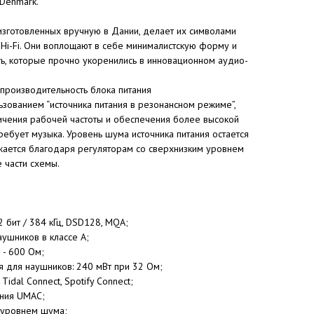
 Denmark.
 изготовленных вручную в Дании, делает их символами
Hi-Fi. Они воплощают в себе минималистскую форму и
ь, которые прочно укоренились в инновационном аудио-
производительность блока питания
льзованием “источника питания в резонансном режиме”,
личения рабочей частоты и обеспечения более высокой
ребует музыка. Уровень шума источника питания остается
жается благодаря регуляторам со сверхнизким уровнем
 части схемы.
бит / 384 кГц, DSD128, MQA;
ушников в классе А;
- 600 Ом;
я для наушников: 240 мВт при 32 Ом;
Tidal Connect, Spotify Connect;
ения UMAC;
м уровнем шума;