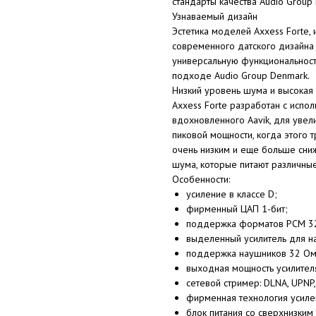
стандарты качества Audio Group
Узнаваемый дизайн
Эстетика моделей Axxess Forte,
современного датского дизайна 
универсальную функциональност
подходе Audio Group Denmark.
Низкий уровень шума и высокая 
Axxess Forte разработан с испо
вдохновленного Aavik, для уве
пиковой мощности, когда этого т
очень низким и еще больше сни
шума, которые питают различные
Особенности:
усиление в классе D;
фирменный ЦАП 1-бит;
поддержка форматов PCM 32 
выделенный усилитель для на
поддержка наушников 32 Ом 
выходная мощность усилител
сетевой стример: DLNA, UPNP, 
фирменная технология усил
блок питания со сверхнизки