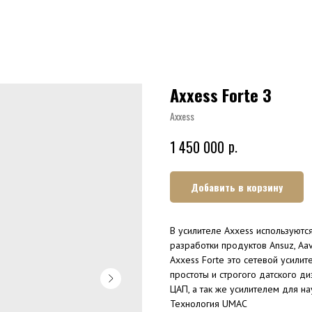
Axxess Forte 3
Axxess
р.
1 450 000
Добавить в корзину
В усилителе Axxess используютс
разработки продуктов Ansuz, Aav
Axxess Forte это сетевой усили
простоты и строгого датского д
ЦАП, а так же усилителем для н
Технология UMAC