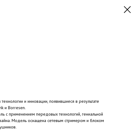
я технологии и инновации, появившиеся в результате
ik и Borresen.
тель с применением передовых технологий, гениальной
изайна. Модель оснащена сетевым стримером и блоком
аушников.