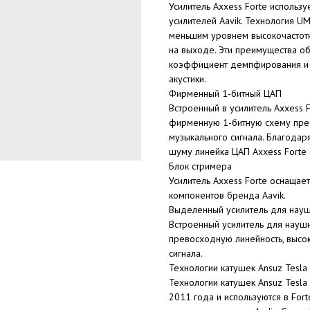
Усилитель Axxess Forte использ
усилителей Aavik. Технология U
меньшим уровнем высокочастот
на выходе. Эти преимущества о
коэффициент демпфирования и 
акустики.
Фирменный 1-битный ЦАП
Встроенный в усилитель Axxess 
фирменную 1-битную схему прео
музыкального сигнала. Благодар
шуму линейка ЦАП Axxess Forte о
Блок стримера
Усилитель Axxess Forte оснащае
компонентов бренда Aavik.
Выделенный усилитель для нау
Встроенный усилитель для наушн
превосходную линейность, высо
сигнала.
Технологии катушек Ansuz Tesla
Технологии катушек Ansuz Tesla
2011 года и используются в For