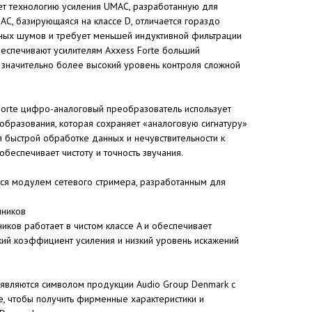
ует технологию усиления UMAC, разработанную для
MAC, базирующаяся на классе D, отличается гораздо
ных шумов и требует меньшей индуктивной фильтрации
беспечивают усилителям Axxess Forte больший
значительно более высокий уровень контроля сложной
Forte цифро-аналоговый преобразователь использует
бразования, которая сохраняет «аналоговую сигнатуру»
я быстрой обработке данных и нечувствительности к
беспечивает чистоту и точность звучания.
тся модулем сетевого стримера, разработанным для
шников
иков работает в чистом классе A и обеспечивает
кий коэффициент усиления и низкий уровень искажений
 являются символом продукции Audio Group Denmark с
te, чтобы получить фирменные характеристики и