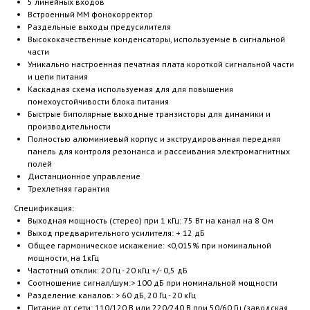
5 линейных входов
Встроенный MM фонокорректор
Раздельные выходы предусилителя
Высококачественные конденсаторы, используемые в сигнальной
части
Уникально настроенная печатная плата короткой сигнальной части
и цепи питания
Каскадная схема используемая для для повышения
помехоустойчивости блока питания
Быстрые биполярные выходные транзисторы для динамики и
производительности
Полностью алюминиевый корпус и экструдированная передняя
панель для контроля резонанса и рассеивания электромагнитных
полей
Дистанционное управление
Трехлетняя гарантия
Спецификация:
Выходная мощность (стерео) при 1 кГц: 75 Вт на канал на 8 Ом
Выход предварительного усилителя: + 12 дБ
Общее гармоническое искажение: <0,015% при номинальной
мощности, на 1кГц
Частотный отклик: 20 Гц - 20 кГц +/- 0,5 дБ
Соотношение сигнал/шум:> 100 дБ при номинальной мощности
Разделение каналов: > 60 дБ, 20 Гц - 20 кГц
Питание от сети: 110/120 В или 220/240 В при 50/60 Гц (заводская