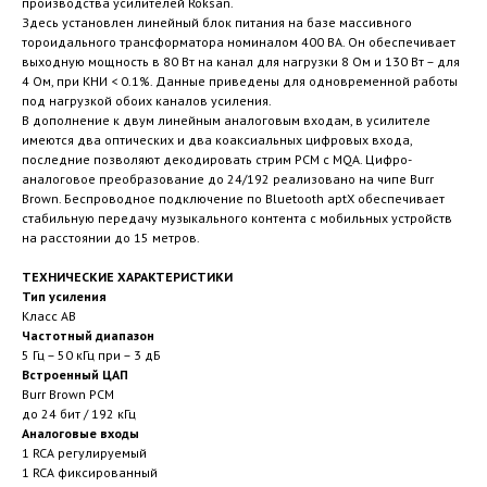
производства усилителей Roksan.
Здесь установлен линейный блок питания на базе массивного
тороидального трансформатора номиналом 400 ВА. Он обеспечивает
выходную мощность в 80 Вт на канал для нагрузки 8 Ом и 130 Вт – для
4 Ом, при КНИ < 0.1%. Данные приведены для одновременной работы
под нагрузкой обоих каналов усиления.
В дополнение к двум линейным аналоговым входам, в усилителе
имеются два оптических и два коаксиальных цифровых входа,
последние позволяют декодировать стрим PCM с MQA. Цифро-
аналоговое преобразование до 24/192 реализовано на чипе Burr
Brown. Беспроводное подключение по Bluetooth aptX обеспечивает
стабильную передачу музыкального контента с мобильных устройств
на расстоянии до 15 метров.
ТЕХНИЧЕСКИЕ ХАРАКТЕРИСТИКИ
Тип усиления
Класс AB
Частотный диапазон
5 Гц – 50 кГц при – 3 дБ
Встроенный ЦАП
Burr Brown PCM
до 24 бит / 192 кГц
Аналоговые входы
1 RCA регулируемый
1 RCA фиксированный