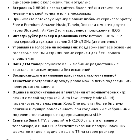
одновременно с колонками, так и отдельно.
Встроенный HEOS:
наслаждайтесь более гибким стримингом
музыки – в одной комнате или в нескольких
Принимайте потоковую музыку с ваших любимых сервисов: Spotify
Free и Premium, Amazon Music, TuneIn, Deezer и с многих других
через Bluetooth, AirPlay 2 или встроенное приложение HEOS
Интегрируйте ресивер в домашнюю сеть:
Встроенный Wi-Fi с
поддержкой двух диапазонов 2.4GHz/5GHz (две антенны)
Управляйте голосовыми командами:
поддерживает все основные
голосовые агенты и стриминговые сервисы для бесшовного
управления
DAB+ / FM тюнер:
слушайте ваши любимые радиостанции с
кристально чистым звуком и без искажений
Воспроизводите виниловые пластинки с исключительной
ясностью:
к встроенному входу phono можно легко подсоединить
проигрыватель винила
Оцените исключительные впечатления от компьютерных игр:
режим с малой задержкой - Auto Low Latency Mode (ALLM)
гарантирует, что владельцы Xbox One получат более быструю
реакцию и лучшую вовлеченность при соединении с избранными
моделями телевизоров, поддерживающими ALLM
Связь со Smart TV:
управляйте NR1200 с пульта от вашего
телевизора, а HDMI-CEC обеспечит сквозной пропуск новейших
форматов видео и аудио с вашего ТВ на стерео ресивер