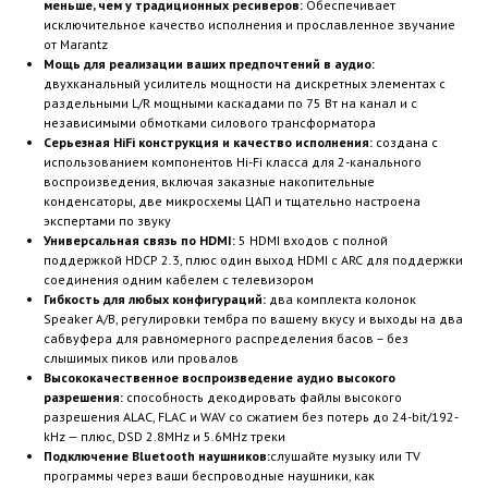
меньше, чем у традиционных ресиверов:
Обеспечивает
исключительное качество исполнения и прославленное звучание
от Marantz
Мощь для реализации ваших предпочтений в аудио:
двухканальный усилитель мощности на дискретных элементах с
раздельными L/R мощными каскадами по 75 Вт на канал и с
независимыми обмотками силового трансформатора
Серьезная HiFi конструкция и качество исполнения:
создана с
использованием компонентов Hi-Fi класса для 2-канального
воспроизведения, включая заказные накопительные
конденсаторы, две микросхемы ЦАП и тщательно настроена
экспертами по звуку
Универсальная связь по HDMI:
5 HDMI входов с полной
поддержкой HDCP 2.3, плюс один выход HDMI с ARC для поддержки
соединения одним кабелем с телевизором
Гибкость для любых конфигураций:
два комплекта колонок
Speaker A/B, регулировки тембра по вашему вкусу и выходы на два
сабвуфера для равномерного распределения басов – без
слышимых пиков или провалов
Высококачественное воспроизведение аудио высокого
разрешения:
способность декодировать файлы высокого
разрешения ALAC, FLAC и WAV со сжатием без потерь до 24-bit/192-
kHz — плюс, DSD 2.8MHz и 5.6MHz треки
Подключение Bluetooth наушников:
слушайте музыку или TV
программы через ваши беспроводные наушники, как