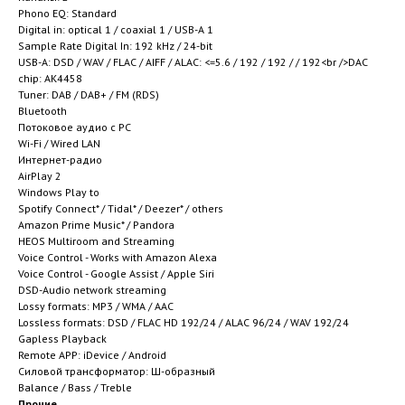
Phono EQ: Standard
Digital in: optical 1 / coaxial 1 / USB-A 1
Sample Rate Digital In: 192 kHz / 24-bit
USB-A: DSD / WAV / FLAC / AIFF / ALAC: <=5.6 / 192 / 192 / / 192<br />DAC
chip: AK4458
Tuner: DAB / DAB+ / FM (RDS)
Bluetooth
Потоковое аудио с PC
Wi-Fi / Wired LAN
Интернет-радио
AirPlay 2
Windows Play to
Spotify Connect* / Tidal* / Deezer* / others
Amazon Prime Music* / Pandora
HEOS Multiroom and Streaming
Voice Control - Works with Amazon Alexa
Voice Control - Google Assist / Apple Siri
DSD-Audio network streaming
Lossy formats: MP3 / WMA / AAC
Lossless formats: DSD / FLAC HD 192/24 / ALAC 96/24 / WAV 192/24
Gapless Playback
Remote APP: iDevice / Android
Силовой трансформатор: Ш-образный
Balance / Bass / Treble
Прочие