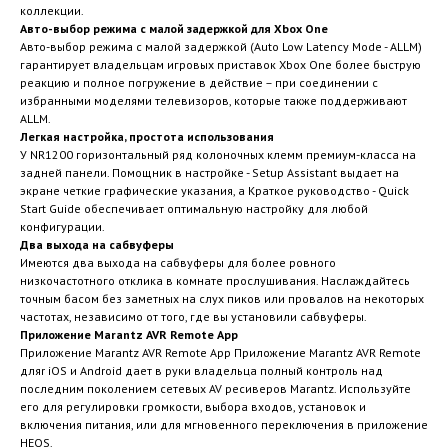
коллекции.
Авто-выбор режима с малой задержкой для Xbox One
Авто-выбор режима с малой задержкой (Auto Low Latency Mode - ALLM)
гарантирует владельцам игровых приставок Xbox One более быструю
реакцию и полное погружение в действие – при соединении с
избранными моделями телевизоров, которые также поддерживают
ALLM.
Легкая настройка, простота использования
У NR1200 горизонтальный ряд колоночных клемм премиум-класса на
задней панели. Помощник в настройке - Setup Assistant выдает на
экране четкие графические указания, а Краткое руководство - Quick
Start Guide обеспечивает оптимальную настройку для любой
конфигурации.
Два выхода на сабвуферы
Имеются два выхода на сабвуферы для более ровного
низкочастотного отклика в комнате прослушивания. Наслаждайтесь
точным басом без заметных на слух пиков или провалов на некоторых
частотах, независимо от того, где вы установили сабвуферы.
Приложение Marantz AVR Remote App
Приложение Marantz AVR Remote App Приложение Marantz AVR Remote
дляr iOS и Android дает в руки владельца полный контроль над
последним поколением сетевых AV ресиверов Marantz. Используйте
его для регулировки громкости, выбора входов, установок и
включения питания, или для мгновенного переключения в приложение
HEOS.