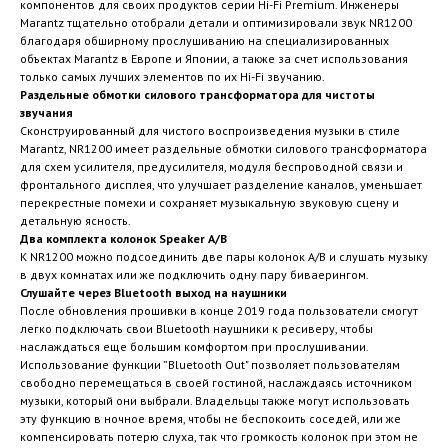
компонентов для своих продуктов серии Hi-Fi Premium. Инженеры
Marantz тщательно отобрали детали и оптимизировали звук NR1200
благодаря обширному прослушиванию на специализированных
объектах Marantz в Европе и Японии, а также за счет использования
только самых лучших элементов по их Hi-Fi звучанию.
Раздельные обмотки силового трансформатора для чистоты
звучания
Сконструированный для чистого воспроизведения музыки в стиле
Marantz, NR1200 имеет раздельные обмотки силового трансформатора
для схем усилителя, предусилителя, модуля беспроводной связи и
фронтального дисплея, что улучшает разделение каналов, уменьшает
перекрестные помехи и сохраняет музыкальную звуковую сцену и
детальную ясность.
Два комплекта колонок Speaker A/B
К NR1200 можно подсоединить две пары колонок A/B и слушать музыку
в двух комнатах или же подключить одну пару биваерингом.
Слушайте через Bluetooth выход на наушники
После обновления прошивки в конце 2019 года пользователи смогут
легко подключать свои Bluetooth наушники к ресиверу, чтобы
наслаждаться еще большим комфортом при прослушивании.
Использование функции ”Bluetooth Out" позволяет пользователям
свободно перемещаться в своей гостиной, наслаждаясь источником
музыки, который они выбрали. Владельцы также могут использовать
эту функцию в ночное время, чтобы не беспокоить соседей, или же
компенсировать потерю слуха, так что громкость колонок при этом не