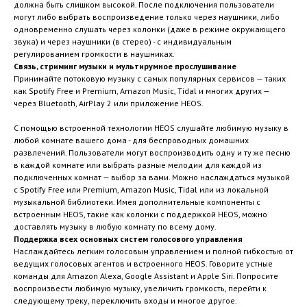
должна быть слишком высокой. После подключения пользователи
могут либо выбрать воспроизведение только через наушники, либо
одновременно слушать через колонки (даже в режиме окружающего
звука) и через наушники (в стерео) - с индивидуальным
регулированием громкости в наушниках.
Связь, стриминг музыки и мультирумное прослушивание
Принимайте потоковую музыку с самых популярных сервисов — таких
как Spotify Free и Premium, Amazon Music, Tidal и многих других —
через Bluetooth, AirPlay 2 или приложение HEOS.
С помощью встроенной технологии HEOS слушайте любимую музыку в
любой комнате вашего дома - для беспроводных домашних
развлечений. Пользователи могут воспроизводить одну и ту же песню
в каждой комнате или выбрать разные мелодии для каждой из
подключенных комнат — выбор за вами. Можно наслаждаться музыкой
с Spotify Free или Premium, Amazon Music, Tidal или из локальной
музыкальной библиотеки. Имея дополнительные компоненты с
встроенным HEOS, такие как колонки с поддержкой HEOS, можно
доставлять музыку в любую комнату по всему дому.
Поддержка всех основных систем голосового управления
Наслаждайтесь легким голосовым управлением и полной гибкостью от
ведущих голосовых агентов и встроенного HEOS. Говорите устные
команды для Amazon Alexa, Google Assistant и Apple Siri. Попросите
воспроизвести любимую музыку, увеличить громкость, перейти к
следующему треку, переключить входы и многое другое.