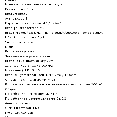
Источник питания линейного привода
Режим Source Direct
Входы/выходы
Аудио входы: 5
Digital in: optical 1 / coaxial 1 / USB-A 1
Вход фонокорректора: MM
Выход Pre-out / вход Main-in: Pre-out(L/R/subwoofer) Zone2-out(L/R)
HDMI: inputs / outputs: 5 / 1
Число разъемов: 4
D-Bus
Выход на наушники
Технические характеристики
Выходная мощность (8 Ом): 75W
Диапазон частот: 10 Hz-100 kHz
Искажения (THD): 0.01%
Входная чувствительность: MM 2.5 mV / 47 kohm
Отношение сигнал/шум: MM 74 dB
Входная чувствительность: по сигналам высокого уровня 200mV
Общее
Потребление электроэнергии, Вт: 210
Потребление в режиме ожидания, Вт: 0.2
Авто отключение
Съемный сетевой шнур
Пульт ДУ: RC041SR