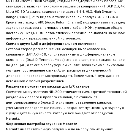
NR1200 имеет 5 HDMI входов, каждый с поддержкой всех последних
стандартов, включая технологию защиты от копирования HDCP 2.3, 4K
Ultra HD 60 Гц видео, кодирование цвета 4:4:4, HLG, High Dynamic
Range (HDR10), 21:9 видео, а также сквозной пропуск 3D и BT2020.
Кроме того, вход с ARC (Audio Return Channel) поддерживает передачу
звука с телевизора с помощью одного кабеля HDMI, упрощая общую
настройку. Входы HDMI автоматически переименовываются на основе
информации, предоставленной источником.
Схема с двумя ЦАП в дифференциальном включении
Сетевой стерео ресивер NR1200 оснащен высококлассным 8-
канальным ЦАП AK4458, использованным в дифференциальном
включении (Dual Differential Mode), это означает, что в каждом канале
по два ЦАП, а также в сабвуферном канале. Такая схема значительно
улучшает соотношение сигнал/шум, расширяет динамический
диапазон и позволяет воспроизводить более чистый звук даже от
источников с малым разрешением.
Раздельные оконечные каскады для L/R каналов
Схемотехника усилителя NR1200 отличается симметричной топологией
раздельных левого и правого каналов, с питанием от
централизованного блока. Это улучшает разделение каналов,
уменьшает перекрестные помехи и сохраняет музыкальную звуковую
сцену и детальную ясность, которую все ожидают от продуктов
Marantz.
Фирменная настройка звучания Marantz
Marantz имеет стабильную репутацию по выбору самых лучших