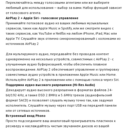
Переключайтесь между голосовыми агентами или же выберите
любимый для использования — выбор за вами. Набор функций зависит
от голосового агента.
AirPlay 2 + Apple Siri - голосовое управление
Принимайте потоковое аудио из ваших любимых музыкальных
сервисов, таких как Apple Music и Spotify, или же смотрите видео с
таких сервисов, как YouTube и Netflix на любом iPhone, iPad, Mac или
Apple TV. Слушайте звук отлично синхронизированный с колонками из
источников AirPlay 2
Для мультирумного аудио, передавайте без проводов контент
одновременно на несколько устройств, совместимых с AirPlay 2 - с
улучшенным аудио буферизацией, чтобы обеспечить плавное
воспроизведение. AirPlay 2 обеспечивает управление и группировку
совместимых аудио устройств в приложении Apple Music или Home.
Используйте AirPlay 2 в приложении или с помощью голоса через Siri.
Поддержка аудио высокого разрешения (Hi-Res Audio)
Декодирует аудио высокого разрешения в форматах файлов 24-
bit/192-kHz, а также DSD 2.8MHz и 5.6MHz треков (аудиофильский
формат SACD) и позволяет слушать музыку точно так, как задумал
исполнитель. Слушайте музыку через порт USB на передней панели
или от сетевых источников.
Встроенный вход Phono
Просто подсоедините ваш аналоговый проигрыватель пластинок к
ресиверу и наслаждайтесь чистым звучанием дисков из вашей