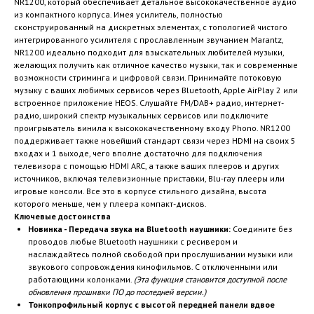
NR1200, который обеспечивает детальное высококачественное аудио
из компактного корпуса. Имея усилитель, полностью
сконструированный на дискретных элементах, с топологией чистого
интегрированного усилителя с прославленным звучанием Marantz,
NR1200 идеально подходит для взыскательных любителей музыки,
желающих получить как отличное качество музыки, так и современные
возможности стриминга и цифровой связи. Принимайте потоковую
музыку с ваших любимых сервисов через Bluetooth, Apple AirPlay 2 или
встроенное приложение HEOS. Слушайте FM/DAB+ радио, интернет-
радио, широкий спектр музыкальных сервисов или подключите
проигрыватель винила к высококачественному входу Phono. NR1200
поддерживает также новейший стандарт связи через HDMI на своих 5
входах и 1 выходе, чего вполне достаточно для подключения
телевизора с помощью HDMI ARC, а также ваших плееров и других
источников, включая телевизионные приставки, Blu-ray плееры или
игровые консоли. Все это в корпусе стильного дизайна, высота
которого меньше, чем у плеера компакт-дисков.
Ключевые достоинства
Новинка - Передача звука на Bluetooth наушники:
Соедините без
проводов любые Bluetooth наушники с ресивером и
наслаждайтесь полной свободой при прослушивании музыки или
звукового сопровождения кинофильмов. С отключенными или
работающими колонками.
(Эта функция становится доступной после
обновления прошивки ПО до последней версии.)
Тонкопрофильный корпус с высотой передней панели вдвое