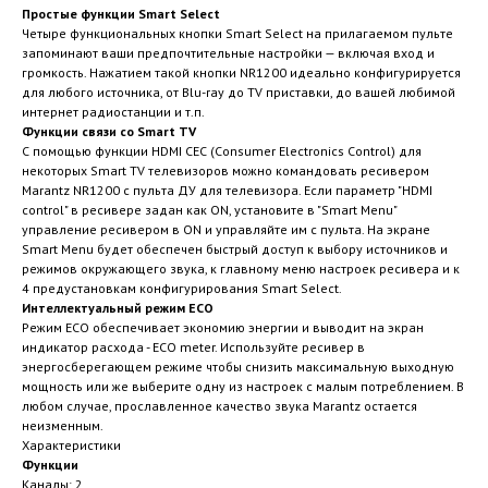
Простые функции Smart Select
Четыре функциональных кнопки Smart Select на прилагаемом пульте
запоминают ваши предпочтительные настройки — включая вход и
громкость. Нажатием такой кнопки NR1200 идеально конфигурируется
для любого источника, от Blu-ray до TV приставки, до вашей любимой
интернет радиостанции и т.п.
Функции связи со Smart TV
С помощью функции HDMI CEC (Consumer Electronics Control) для
некоторых Smart TV телевизоров можно командовать ресивером
Marantz NR1200 с пульта ДУ для телевизора. Если параметр "HDMI
control" в ресивере задан как ON, установите в "Smart Menu"
управление ресивером в ON и управляйте им с пульта. На экране
Smart Menu будет обеспечен быстрый доступ к выбору источников и
режимов окружающего звука, к главному меню настроек ресивера и к
4 предустановкам конфигурирования Smart Select.
Интеллектуальный режим ECO
Режим ECO обеспечивает экономию энергии и выводит на экран
индикатор расхода - ECO meter. Используйте ресивер в
энергосберегающем режиме чтобы снизить максимальную выходную
мощность или же выберите одну из настроек с малым потреблением. В
любом случае, прославленное качество звука Marantz остается
неизменным.
Характеристики
Функции
Каналы: 2