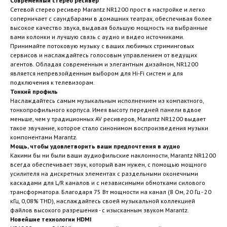
Современный стерео ресивер
Сетевой стерео ресивер Marantz NR1200 прост в настройке и легко
соперничает с саундбарами в домашних театрах, обеспечивая более
высокое качество звука, выдавая большую мощность на выбранные
вами колонки и лучшую связь с аудио и видео источниками.
Принимайте потоковую музыку с ваших любимых стриминговых
сервисов и наслаждайтесь голосовым управлением от ведущих
агентов. Обладая современным и элегантным дизайном, NR1200
является непревзойденным выбором для Hi-Fi систем и для
подключения к телевизорам.
Тонкий профиль
Наслаждайтесь самым музыкальным исполнением из компактного,
тонкопрофильного корпуса. Имея высоту передней панели вдвое
меньше, чем у традиционных AV ресиверов, Marantz NR1200 выдает
такое звучание, которое стало синонимом воспроизведения музыки
компонентами Marantz.
Мощь, чтобы удовлетворить ваши предпочтения в аудио
Какими бы ни были ваши аудиофильские наклонности, Marantz NR1200
всегда обеспечивает звук, который вам нужен, с помощью мощного
усилителя на дискретных элементах с раздельными оконечными
каскадами для L/R каналов и с независимыми обмотками силового
трансформатора. Благодаря 75 Вт мощности на канал (8 Ом, 20 Гц - 20
кГц, 0,08% THD), наслаждайтесь своей музыкальной коллекцией
файлов высокого разрешения - с изысканным звуком Marantz.
Новейшие технологии HDMI