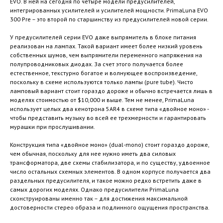
EVO. В ней на сегодня по четыре модели предусилителей,
интегрированных усилителей и усилителей мощности. PrimaLuna EVO
300 Pre – это второй по старшинству из предусилителей новой серии.
У предусилителей серии EVO даже выпрямитель в блоке питания
реализован на лампах. Такой вариант имеет более низкий уровень
собственных шумов, чем выпрямители переменного напряжения на
полупроводниковых диодах. За счет этого получается более
естественное, текстурно богатое и волнующее воспроизведение,
поскольку в схеме используются только лампы (pure tube). Чисто
ламповый вариант стоит гораздо дороже и обычно встречается лишь в
моделях стоимостью от $10,000 и выше. Тем не менее, PrimaLuna
использует целых два кенотрона 5AR4 в схеме типа «двойное моно» -
чтобы представить музыку во всей ее трехмерности и гарантировать
мурашки при прослушивании.
Конструкция типа «двойное моно» (dual-mono) стоит гораздо дороже,
чем обычная, поскольку для нее нужно иметь два силовых
трансформатора, две схемы стабилизатора, и по существу, удвоенное
число остальных схемных элементов. В одном корпусе получается два
раздельных предусилителя, и такое можно редко встретить даже в
самых дорогих моделях. Однако предусилители PrimaLuna
сконструированы именно так – для достижения максимальной
достоверности стерео образа и подлинного ощущения пространства.