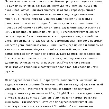
Переключатели селектора входов обычно пропускают шум и сигналы
из других источников, так как они никогда не отключают соседние
входы полностью. При этом они ухудшают свои характеристики с
возрастом, требуя применения чистящих средств для контактов.
Многие из них смонтированы на передней панели и связаны с
входными разъемами на задней панели длинными проводами. Эти
провода собирают на себя, как антенны, случайные радиочастотные
шумы и электромагнитные помехи (EMI). В усилителях PrimaLuna все
гораздо лучше. Вместо механического переключателя, для выбора
входного сигнала используются загерметизированные реле премиум-
качества установленные сзади – именно там, где приходят сигналы от
ваших компонентов. Когда входной сигнал выбран, то реле
замыкается, обеспечивая вам самое лучшее возможное соединение.
Все остальные реле остаются открытыми, поэтому шум и сигналы из
других источников не могут просочиться. Путь сигнала теперь
максимально короткий, и поэтому нет проводов для сбора помех и
шумов.
От предусилителя обычно не требуется дополнительное усиление
аудио сигнала в системе. Основное требование аудиофилов – низкий
уровень шума. Почему же многие производители проектируют
предусилители с усилением от 20 до 27 дБ? При этом все удивляются,
откуда в звуке возникает "шипение", или почему лампы проявляют
«микрофонный эффект»? Поэтому в предусилителях PrimaLuna
используется подход, называемый SmartGain. Он ограничивает