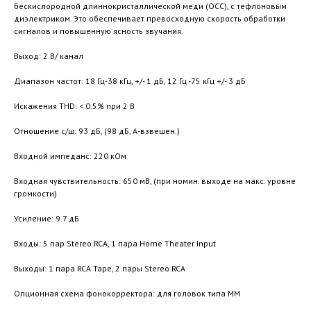
бескислородной длиннокристаллической меди (OCC), с тефлоновым
диэлектриком. Это обеспечивает превосходную скорость обработки
сигналов и повышенную ясность звучания.
Выход: 2 В/ канал
Диапазон частот: 18 Гц-38 кГц, +/- 1 дБ, 12 Гц -75 кГц +/- 3 дБ
Искажения THD: < 0.5% при 2 В
Отношение с/ш: 93 дБ, (98 дБ, А-взвешен.)
Входной импеданс: 220 кОм
Входная чувствительность: 650 мВ, (при номин. выходе на макс. уровне
громкости)
Усиление: 9.7 дБ
Входы: 5 пар Stereo RCA, 1 пара Home Theater Input
Выходы: 1 пара RCA Tape, 2 пары Stereo RCA
Опционная схема фонокорректора: для головок типа ММ