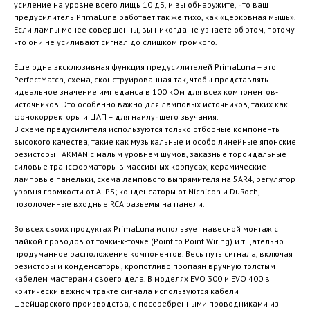
усиление на уровне всего лищь 10 дБ, и вы обнаружите, что ваш
предусилитель PrimaLuna работает так же тихо, как «церковная мышь».
Если лампы менее совершенны, вы никогда не узнаете об этом, потому
что они не усиливают сигнал до слишком громкого.
Еще одна эксклюзивная функция предусилителей PrimaLuna – это
PerfectMatch, схема, сконструированная так, чтобы представлять
идеальное значение импеданса в 100 кОм для всех компонентов-
источников. Это особенно важно для ламповых источников, таких как
фонокорректоры и ЦАП – для наилучшего звучания.
В схеме предусилителя используются только отборные компоненты
высокого качества, такие как музыкальные и особо линейные японские
резисторы TAKMAN с малым уровнем шумов, заказные тороидальные
силовые трансформаторы в массивных корпусах, керамические
ламповые панельки, схема лампового выпрямителя на 5AR4, регулятор
уровня громкости от ALPS; конденсаторы от Nichicon и DuRoch,
позолоченные входные RCA разъемы на панели.
Во всех своих продуктах PrimaLuna использует навесной монтаж с
пайкой проводов от точки-к-точке (Point to Point Wiring) и тщательно
продуманное расположение компонентов. Весь путь сигнала, включая
резисторы и конденсаторы, кропотливо пропаян вручную толстым
кабелем мастерами своего дела. В моделях EVO 300 и EVO 400 в
критически важном тракте сигнала используются кабели
швейцарского производства, с посеребренными проводниками из