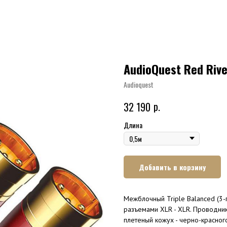
AudioQuest Red Riv
Audioquest
р.
32 190
Длина
Добавить в корзину
Межблочный Triple Balanced (3
разъемами XLR - XLR. Проводник
плетеный кожух - черно-красного