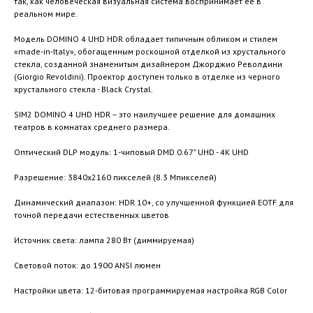
так, как человеческая визуальная система воспринимает ее в
реальном мире.
Модель DOMINO 4 UHD HDR обладает типичным обликом и стилем
«made-in-Italy», обогащенным роскошной отделкой из хрустального
стекла, созданной знаменитым дизайнером Джорджио Револдини
(Giorgio Revoldini). Проектор доступен только в отделке из черного
хрустального стекла - Black Crystal.
SIM2 DOMINO 4 UHD HDR – это наилучшее решение для домашних
театров в комнатах среднего размера.
Оптический DLP модуль: 1-чиповый DMD 0.67" UHD - 4K UHD
Разрешение: 3840x2160 пикселей (8.3 Mпикселей)
Динамический диапазон: HDR 10+, со улучшенной функцией EOTF для
точной передачи естественных цветов
Источник света: лампа 280 Вт (диммируемая)
Световой поток: до 1900 ANSI люмен
Настройки цвета: 12-битовая программируемая настройка RGB Color