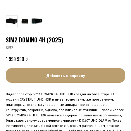
SIM2 DOMINO 4H (2025)
SIM2
р.
1 999 990
Добавить в корзину
Видеопроектор SIM2 DOMINO 4 UHD HDR создан на базе старшей
модели CRYSTAL 4 UHD HDR и имеет точно такую же программную
платформу, но слегка упрощенные аппаратное оснащение и
конструктив, сохранив, однако, все ключевые функции. В своем классе
SIM2 DOMINO 4 UHD HDR является лидером по качеству изображения,
благодаря самому современному чипсету 4K 0.67" UHD DLP® от Texas
Instruments, прецизионной оптике с высоким разрешением, а также
передовым технологиям обработки изображения от SIM2. В домашнем