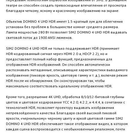
театре он способен создать превосходные впечатления от просмотра
благодаря четкому, ясному и красочному изображению на экране.
Объектив DOMINO 4 UHD HDR имеет 1.5-кратный зум для облегчения
установки без проблем в большинстве комнат среднего размера.
Лампа мощностью 280 Вт позволяет SIM2 DOMINO 4 UHD HDR выдавать
световой поток до 1900 ANSI люменов.
SIM2 DOMINO 4 UHD HDR не только поддерживает HDR (принимает
HDR-кодированный сигнал через HDMI 2.0 a, HDCP 2.2), но и
предоставляет полный набор функций, предназначенных для
отображения HDR-изображений. Он способен автоматически
распознавать метаданные, описывающие характеристики выводимого
изображения (пиковую яркость, цветовую гамму и т. д.), включая режим
HDR после их обнаружения. Он сконструирован так, чтобы
максимально соответствовать идеальному отображению HDR.
Кроме того, разрешение 4K UHD, обработка 8/10/12-битовой глубины
цветов и цветовое кодирование YCC 4:2:0, 4:2:2, и 4:4:4, в сочетании с
технологией HDR, позволяет проектору выдавать изображения
непревзойденного качества. Благодаря своей высокой пиковой
яркости, «чернильному» черному цвету и яркой цветовой гамме SIM2
DOMINO 4 UHD HDR обеспечивает такое отображение видео, в котором
каждая сцена воспроизводится с необыкновенным реализмом, почти