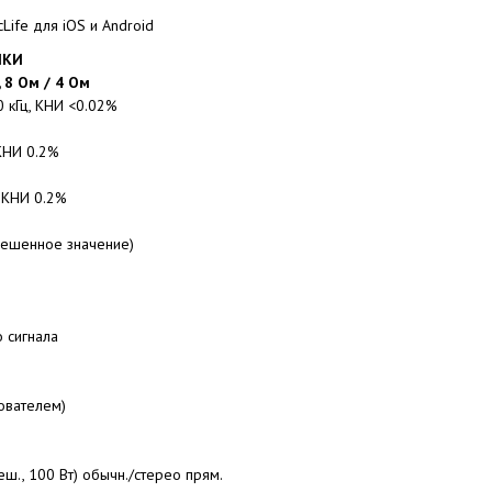
ife для iOS и Android
ИКИ
 8 Ом / 4 Ом
0 кГц, КНИ <0.02%
 КНИ 0.2%
, КНИ 0.2%
вешенное значение)
о сигнала
зователем)
ш., 100 Вт) обычн./стерео прям.