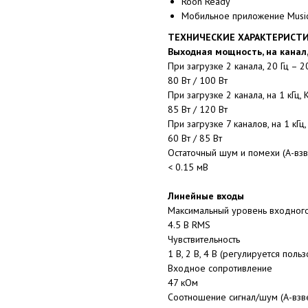
Roon Ready
Мобильное приложение MusicL
ТЕХНИЧЕСКИЕ ХАРАКТЕРИСТ
Выходная мощность, на канал,
При загрузке 2 канала, 20 Гц – 2
80 Вт / 100 Вт
При загрузке 2 канала, на 1 кГц,
85 Вт / 120 Вт
При загрузке 7 каналов, на 1 кГц
60 Вт / 85 Вт
Остаточный шум и помехи (А-вз
< 0.15 мВ
Линейные входы
Максимальный уровень входног
4.5 В RMS
Чувствительность
1 В, 2 В, 4 В (регулируется поль
Входное сопротивление
47 кОм
Соотношение сигнал/шум (А-взве