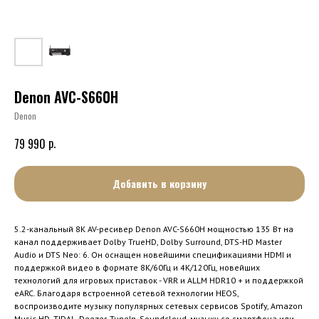
Denon AVC-S660H
Denon
р.
79 990
Добавить в корзину
5.2-канальный 8K AV-ресивер Denon AVC-S660H мощностью 135 Вт на
канал поддерживает Dolby TrueHD, Dolby Surround, DTS-HD Master
Audio и DTS Neo: 6. Он оснащен новейшими спецификациями HDMI и
поддержкой видео в формате 8K/60Гц и 4K/120Гц, новейших
технологий для игровых приставок - VRR и ALLM HDR10 + и поддержкой
eARC. Благодаря встроенной сетевой технологии HEOS,
воспроизводите музыку популярных сетевых сервисов Spotify, Amazon
Music HD, TIDAL, Deezer, TuneIn, Soundcloud, музыку со смартфона или