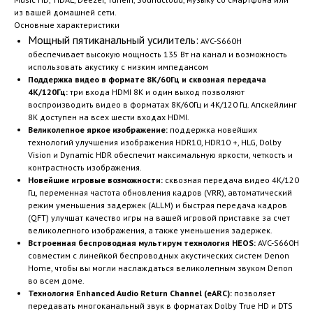
из вашей домашней сети.
Основные характеристики
Мощный пятиканальный усилитель:
AVC-S660H
обеспечивает высокую мощность 135 Вт на канал и возможность
использовать акустику с низким импедансом
Поддержка видео в формате 8K/60Гц и сквозная передача
4K/120Гц:
три входа HDMI 8K и один выход позволяют
воспроизводить видео в форматах 8K/60Гц и 4K/120 Гц. Апскейлинг
8K доступен на всех шести входах HDMI.
Великолепное яркое изображение:
поддержка новейших
технологий улучшения изображения HDR10, HDR10 +, HLG, Dolby
Vision и Dynamic HDR обеспечит максимальную яркости, четкость и
контрастность изображения.
Новейшие игровые возможности:
сквозная передача видео 4K/120
Гц, переменная частота обновления кадров (VRR), автоматический
режим уменьшения задержек (ALLM) и быстрая передача кадров
(QFT) улучшат качество игры на вашей игровой приставке за счет
великолепного изображения, а также уменьшения задержек.
Встроенная беспроводная мультирум технология HEOS:
AVC-S660H
совместим с линейкой беспроводных акустических систем Denon
Home, чтобы вы могли наслаждаться великолепным звуком Denon
во всем доме.
Технология Enhanced Audio Return Channel (eARC):
позволяет
передавать многоканальный звук в форматах Dolby True HD и DTS