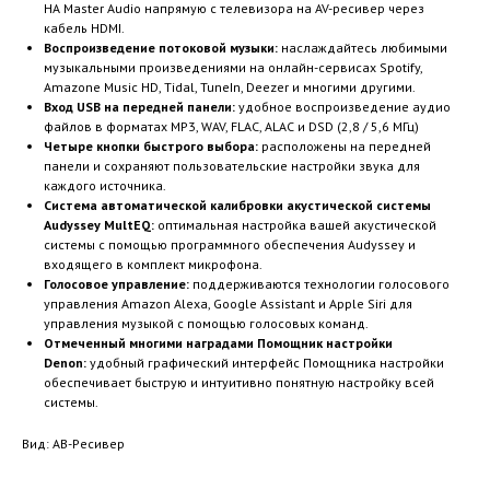
HA Master Audio напрямую с телевизора на AV-ресивер через
кабель HDMI.
Воспроизведение потоковой музыки:
наслаждайтесь любимыми
музыкальными произведениями на онлайн-сервисах Spotify,
Amazone Music HD, Tidal, TuneIn, Deezer и многими другими.
Вход USB на передней панели:
удобное воспроизведение аудио
файлов в форматах MP3, WAV, FLAC, ALAC и DSD (2,8 / 5,6 МГц)
Четыре кнопки быстрого выбора:
расположены на передней
панели и сохраняют пользовательские настройки звука для
каждого источника.
Система автоматической калибровки акустической системы
Audyssey MultEQ:
оптимальная настройка вашей акустической
системы с помощью программного обеспечения Audyssey и
входящего в комплект микрофона.
Голосовое управление:
поддерживаются технологии голосового
управления Amazon Alexa, Google Assistant и Apple Siri для
управления музыкой с помощью голосовых команд.
Отмеченный многими наградами Помощник настройки
Denon:
удобный графический интерфейс Помощника настройки
обеспечивает быструю и интуитивно понятную настройку всей
системы.
Вид: AВ-Ресивер