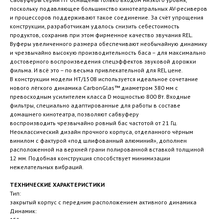
поскольку подавляющее большинство кинотеатральных AV-ресиверов
и процессоров поддерживают такое соединение. За счёт упрощения
конструкции, разработчикам удалось снизить себестоимость
продуктов, сохранив при этом фирменное качество звучания REL.
Вуферы увеличенного размера обеспечивают необычайную динамику
и чрезвычайно высокую производительность баса – для максимально
достоверного воспроизведения спецэффектов звуковой дорожки
фильма. И всё это – по весьма привлекательной для REL цене.
В конструкции модели HT/1508 используется идеальное сочетание
нового лёгкого динамика CarbonGlas™ диаметром 380 мм с
превосходным усилителем класса D мощностью 800 Вт. Входные
фильтры, специально адаптированные для работы в составе
домашнего кинотеатра, позволяют сабвуферу
воспроизводить чрезвычайно ровный бас частотой от 21 Гц.
Неоклассический дизайн прочного корпуса, отделанного чёрным
винилом с фактурой «под шлифованный алюминий», дополнен
расположенной на верхней грани полированной вставкой толщиной
12 мм. Подобная конструкция способствует минимизации
нежелательных вибраций.
ТЕХНИЧЕСКИЕ ХАРАКТЕРИСТИКИ
Тип:
закрытый корпус с передним расположением активного динамика
Динамик: