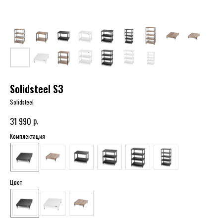
Solidsteel S3
Solidsteel
р.
31 990
Комплектация
Цвет