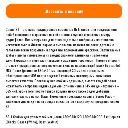
Добавить в корзину
Серия S3 – это наше традиционное семейство Hi-Fi стоек. Они представляют
собой конкретное выражение нашей страсти к музыке и уважения к миру
аудиофилов. Все материалы для стоек тщательно отобраны и изготовлены
исключительно в Италии. Каркасы выполнены из металлических деталей с
гальваническим покрытием и отделаны порошковыми красками. Вертикальные
трубы и винты изготовлены из анодированного алюминия и заполнены
демпфирующим материалом (звукопоглощающим поролоном). Нижние опоры –
это наши традиционные регулируемые шипы из нержавеющей стали (с резьбой
М8). Полки (размером 580x430 мм, толщиной 30 мм) изготовлены из
облагороженных MDF плит с отделкой красивым полимерным ламинатом
высокого качества. Поскольку все стойки модульные, высота каждой полки
может быть настроена индивидуально (от минимума в 145 мм до максимума –
365 мм), кроме того, после первой покупки можно также будет добавить
дополнительные полки. Наши фирменные прокладки серии S Series Pads –
защитные диски для пола всегда прилагаются к каждому из продуктов серии
S3.
S3-A Стойка для усилителей мощности 430x584x120 430x584x000 7 кг Черная
(Black), Белая (White), Орех (Walnut)