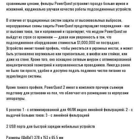
сравнимыми ценами, фильтры PowerQuest устраняют гораздо больше шумов и
искажений, кардинально улучшая качество работы подсоединенных устройств.
В отличие от традиционных систем защиты от высоковольтных выбросов,
неразрушаемые схемы защиты PowerQuest предотвращают повреждения - как
от высоких токов, так и напряжений и гарантируют, что модули PowerQuest не
выйдут из строя со временем — давая нам уверенность в том, что
подсоединенное оборудование стоимостью $1,000,000 не пострадает.
Устройство имеют тонкий профиль, чтобы уместиться в укромных местах, и может
быть установлено вертикально или горизонтально, в шкафах или стойках, или
даже на стене. Кроме того, оно оснащено сетевым шнуром с оптимизированной
концентрической геометрией и направленностью проводников. Никогда ранее
не было так просто, удобно и доступно подать подлинно чистое питание на
аудио/видео системы.
Кроме тонкого профиля, PowerQuest 2 имеет в комплекте прочную съемную
подставку для установки на пол, что облегчает его размещение за корпусами
аппаратуры.
6 розеток: 1 - с оптимизированной для 4K/8K видео линейной фильтрацией; 2 - с
выдачей больших токов; 3 - с линейной фильтрацией
2 USB порта для быстрой зарядки мобильных устройств
Размеры (ШхВхГ) 378 x 153 x 65.5 мм