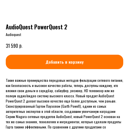
AudioQuest PowerQuest 2
Audioquest
р.
31 590
Добавить в корзину
Такие важные преимущества передовых методов фильтрации сетевого питания,
как безопасность и высокое качество работы, теперь доступны каждому, кто
вложил свои деньги в саундбар, сабвуфер, ресивер, HD телевизор или же
полную аудио/видео систему высокого класса. Новый продукт AudioQuest
PowerQuest 2 делает высокое качество еще более доступным, чем раньше.
Сконструированный Гартом Пауэллом (Garth Powell), одним из самых
авторитетных экспертов в этой области, создавшим увенчанную наградами
Серию Niagara сетевых продуктов AudioQuest, новый PowerQuest 2 основан на
тех же самых знаниях, технологиях и ингредиентах, которые сделали продукты
Гарта такими эффективными. По сравнению с другими продуктами со