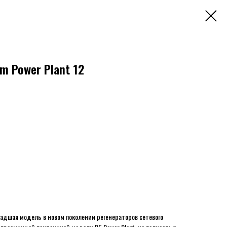
am Power Plant 12
младшая модель в новом поколении регенераторов сетевого