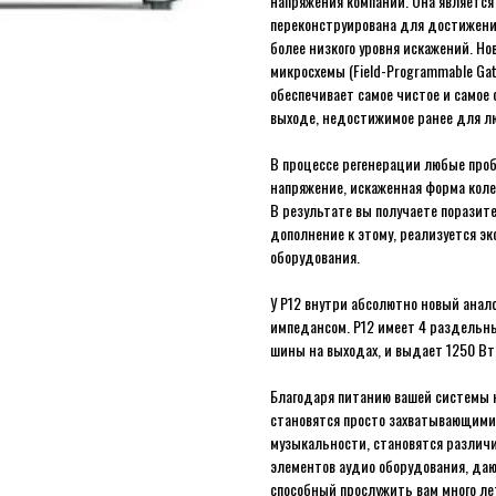
напряжения компании. Она является
переконструирована для достижения
более низкого уровня искажений. Н
микросхемы (Field-Programmable Ga
обеспечивает самое чистое и самое
выходе, недостижимое ранее для люб
В процессе регенерации любые проб
напряжение, искаженная форма коле
В результате вы получаете поразите
дополнение к этому, реализуется э
оборудования.
У P12 внутри абсолютно новый ана
импедансом. P12 имеет 4 раздельн
шины на выходах, и выдает 1250 Вт
Благодаря питанию вашей системы 
становятся просто захватывающими. 
музыкальности, становятся различи
элементов аудио оборудования, д
способный прослужить вам много ле