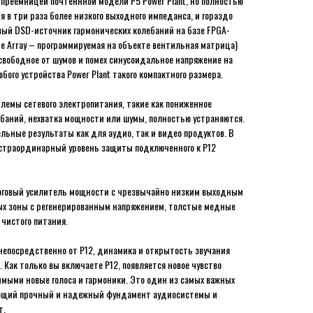
 преемницей почтеннной модели P5 Power Plant, но полностью
 в три раза более низкого выходного импеданса, и гораздо
овый DSD-источник гармонических колебаний на базе FPGA-
te Array – программируемая на объекте вентильная матрица)
 свободное от шумов и помех синусоидальное напряжение на
ого устройства Power Plant такого компактного размера.
лемы сетевого электропитания, такие как пониженное
баний, нехватка мощности или шумы, полностью устраняются.
льные результаты как для аудио, так и видео продуктов. В
кстраординарный уровень защиты подключенного к P12
логовый усилитель мощности с чрезвычайно низким выходным
ых зоны с регенерированным напряжением, толстые медные
 чистого питания.
непосредственно от P12, динамика и открытость звучания
Как только вы включаете P12, появляется новое чувство
мыми новые голоса и гармоники. Это один из самых важных
ающий прочный и надежный фундамент аудиосистемы и
т.