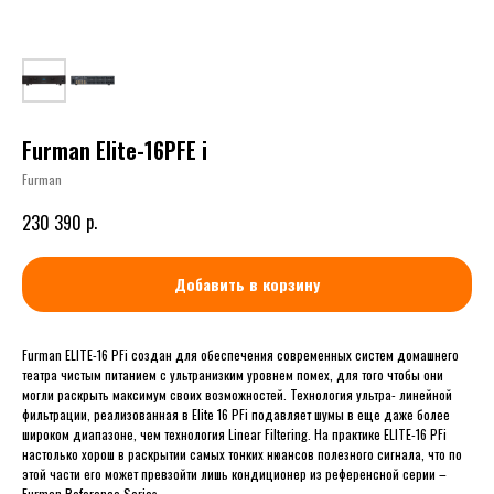
Furman Elite-16PFE i
Furman
р.
230 390
Добавить в корзину
Furman ELITE-16 PFi создан для обеспечения современных систем домашнего
театра чистым питанием с ультранизким уровнем помех, для того чтобы они
могли раскрыть максимум своих возможностей. Технология ультра- линейной
фильтрации, реализованная в Elite 16 PFi подавляет шумы в еще даже более
широком диапазоне, чем технология Linear Filtering. На практике ELITE-16 PFi
настолько хорош в раскрытии самых тонких нюансов полезного сигнала, что по
этой части его может превзойти лишь кондиционер из референсной серии –
Furman Reference Series.