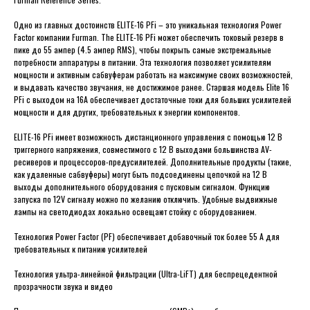
Одно из главных достоинств ELITE-16 PFi – это уникальная технология Power
Factor компании Furman. The ELITE-16 PFi может обеспечить токовый резерв в
пике до 55 ампер (4.5 ампер RMS), чтобы покрыть самые экстремальные
потребности аппаратуры в питании. Эта технология позволяет усилителям
мощности и активным сабвуферам работать на максимуме своих возможностей,
и выдавать качество звучания, не достижимое ранее. Cтаршая модель Elite 16
PFi с выходом на 16A обеспечивает достаточные токи для больших усилителей
мощности и для других, требовательных к энергии компонентов.
ELITE-16 PFi имеет возможность дистанционного управления с помощью 12 В
триггерного напряжения, совместимого с 12 В выходами большинства AV-
ресиверов и процессоров-предусилителей. Дополнительные продукты (такие,
как удаленные сабвуферы) могут быть подсоединены цепочкой на 12 В
выходы дополнительного оборудования с пусковым сигналом. Функцию
запуска по 12V сигналу можно по желанию отключить. Удобные выдвижные
лампы на светодиодах локально освещают стойку с оборудованием.
Технология Power Factor (PF) обеспечивает добавочный ток более 55 А для
требовательных к питанию усилителей
Технология ультра-линейной фильтрации (Ultra-LiFT) для беспрецедентной
прозрачности звука и видео