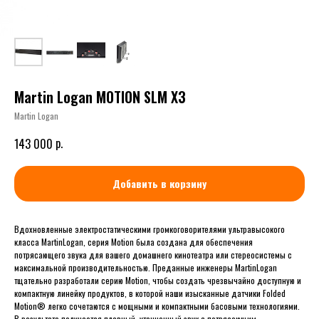
Martin Logan MOTION SLM X3
Martin Logan
р.
143 000
Добавить в корзину
Вдохновленные электростатическими громкоговорителями ультравысокого
класса MartinLogan, серия Motion была создана для обеспечения
потрясающего звука для вашего домашнего кинотеатра или стереосистемы с
максимальной производительностью. Преданные инженеры MartinLogan
тщательно разработали серию Motion, чтобы создать чрезвычайно доступную и
компактную линейку продуктов, в которой наши изысканные датчики Folded
Motion® легко сочетаются с мощными и компактными басовыми технологиями.
В результате получается плавный, утонченный звук с потрясающим