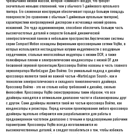
чрезвычайно низкой массой, которая «сжимает» воздух, что требует
значительно меньших отклонений, чем у обычного 1-дюймового купольного
твитера. Его сложенная конструкция обеспечивает гораздо большую площадь
поверхности (по сравнению с обычным 1-дюймовым купольным твитером),
характеристики контролируемой дисперсии и исчезающе низкий уровень
искажений. Это чудо аудиоинженерии, способное обеспечить большую часть
высокочастотных деталей и скорости большой динамической
электростатической панели в небольшом пространстве.Акустические системы
серии Compact Motion оснащены фирменными кроссоверными сетями Vojtko, в
которых используются нестандартные катушки индуктивности с воздушным
сердечником, стальные многослойные индукторы с низким DCR, а также
полиэфирные пленки и электролитические конденсаторы с низкой DF для
бесшовной звуковой презентации.Кроссоверы Войтко названы в честь главного
звукооператора MartinLogan Джо Войтко. Его уникальный подход к дизайну
кроссовера является такой же важной частью «MartinLogan Sound», как и
технологии электростатического и складного тонкопленочного драйвера.
Кроссовер Войтко - это не столько набор требований к дизайну, сколько
философия. Кроссоверы Vojtko сконструированы таким образом, что все
драйверы находятся в оптимальном диапазоне частот и сбалансированы друг
с другом. Сами драйверы являются такой же частью кроссовера Войтко, как
конденсаторы и резисторы. Перед началом проектирования любого кроссовера
драйверы тщательно отбираются или разрабатываются для работы в
преднамеренном частотном диапазоне с точными и предсказуемыми рабочими
параметрами. Кроссоверы Vojtko всегда изготавливаются из
высококачественных деталей, и следует позаботиться о том, чтобы избежать