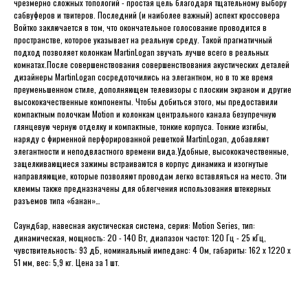
чрезмерно сложных топологий - простая цель благодаря тщательному выбору
сабвуферов и твитеров. Последний (и наиболее важный) аспект кроссовера
Войтко заключается в том, что окончательное голосование проводится в
пространстве, которое указывает на реальную среду. Такой прагматичный
подход позволяет колонкам MartinLogan звучать лучше всего в реальных
комнатах.После совершенствования совершенствования акустических деталей
дизайнеры MartinLogan сосредоточились на элегантном, но в то же время
преуменьшенном стиле, дополняющем телевизоры с плоским экраном и другие
высококачественные компоненты. Чтобы добиться этого, мы предоставили
компактным полочкам Motion и колонкам центрального канала безупречную
глянцевую черную отделку и компактные, тонкие корпуса. Тонкие изгибы,
наряду с фирменной перфорированной решеткой MartinLogan, добавляют
элегантности и неподвластного времени вида.Удобные, высококачественные,
защелкивающиеся зажимы встраиваются в корпус динамика и изогнутые
направляющие, которые позволяют проводам легко вставляться на место. Эти
клеммы также предназначены для облегчения использования штекерных
разъемов типа «банан»…
Саундбар, навесная акустическая система, серия: Motion Series, тип:
динамическая, мощность: 20 - 140 Вт, диапазон частот: 120 Гц - 25 кГц,
чувствительность: 93 дБ, номинальный импеданс: 4 Ом, габариты: 162 х 1220 х
51 мм, вес: 5,9 кг. Цена за 1 шт.