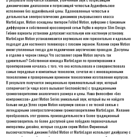
динамическим диапазоном и потрясающей четкостью.Аудиофильское
исполнение без аудиофильной цены. Вдохновленные четкостью и
детальностью электростатических динамиков ультравысокого класса
MartinLogan, Motion оснащены твитером Folded Motion, вуферами с бумажным
диффузором и собственной кроссоверной сетью Vojtko в корпусе Slim Design.
Гибкие варианты установки допускают настольную или настенную установку.
MartinLogan Motion устанавливаются вертикально или горизонтально и идеально
подходят для настенного телевизора с плоским экраном. Колонки серии Motion
имеют утопленные гнезда для подключения акустических проводов. Доступны
в отделке в черном глянце.Что заставляет серию Motion звучать так
удивительно? Собственная команда MartinLogan по проектированию и
проектированию началась с того, что она использовала и совершенствовала
самые передовые и компактные технологии, сочетая их с инновационными
технологиями и проверенными временем технологиями изготовления корпусов.
В результате получается эмоционально привлекательный звук, который
соперничает (и чаще всего вызывает беспокойство) с традиционными
громкоговорителями аналогичного размера и цены. Наша философия «без
компромиссов» дает Motion Series уникальный звук, который вы не найдете
больше нигде.Успех серии Motion напрямую связан с ее тесной связью с
легендарными электростатическими громкоговорителями MartinLogan. Желание
преобразовать этот уровень производительности в более традиционный
громкоговоритель по более доступной цене побудило первоначальные
императивы дизайна, которые создали серию Motion.Фирменный
высокочастотный динамик Folded Motion от MartinLogan использует диафрагму с