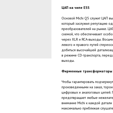
ЦАП на чипе ESS
Основой Michi Q5 служит ЦАП вы
который заслужил репутацию од
преобразователей на рынке. ЦА
схемой, что обеспечивает особ
через XLR и RCA-выходы. Восьм
левого и правого путей стереос
добиться высочайшей детализаци
в режиме CD-транспорта, переда
выходы.
Фирменные трансформаторы
Чтобы гарантировать подчеркнут
произведенными на заказ, торо
цифровых и аналоговых цепей. 
предотвращает любые нежелател
внимание Michi к каждой детали
максимально приближая слушател