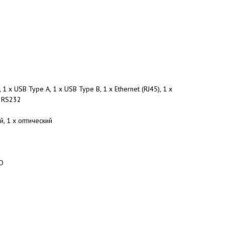
 1 х USB Type A, 1 х USB Type B, 1 x Ethernet (RJ45), 1 х
х RS232
й, 1 х оптический
SD