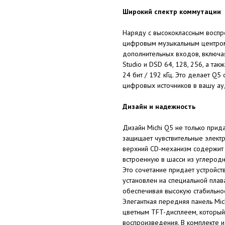
Широкий спектр коммутации
Наряду с высококлассным воспр
цифровым музыкальным центром
дополнительных входов, включая
Studio и DSD 64, 128, 256, а т
24 бит / 192 кГц. Это делает Q
цифровых источников в вашу ау
Дизайн и надежность
Дизайн Michi Q5 не только прид
защищает чувствительные элект
верхний CD-механизм содержит 
встроенную в шасси из углеродн
Это сочетание придает устройст
установлен на специальной пла
обеспечивая высокую стабильно
Элегантная передняя панель Mic
цветным TFT-дисплеем, который
воспроизведения. В комплекте и