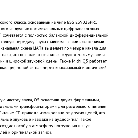
сокого класса, основанный на чипе ESS ES9028PRO,
ного из лучших восьмиканальных цифроаналоговых
П сочетается с полностью балансной дифференциальной
о точную передачу звука с минимальными искажениями
иканальная схема ЦАПа выделяет по четыре канала для
игнала, что позволило оживить каждую деталь музыки и
и и широкой звуковой сцены. Также Michi Q5 работает
вая цифровой сигнал через коаксиальный и оптический
ую чистоту звука, Q5 оснастили двумя фирменными,
идальными трансформаторами для раздельного питания
Питание CD-привода изолировано от других цепей, что
ьные звуковые наводки на аудиосигнал. Такое
 создает особую атмосферу погружения в звук,
ей к оригинальной записи.