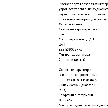
Ethernet порты позволяют интегр
упрощает управление аудиосист
звука, универсальные подключе
идеальным выбором для высоко
Характеристики
Основные характеристики
Тип
CD проигрыватель, ЦАП
ЦАП
ESS ES9028PRO
Тип трансформатора
2 х тороидальный
Основные параметры
Выходное сопротивление
100 Ом (XLR), 4 кОм (RCA)
Динамический диапазон
99 дБ
Коэффициент гармоник
0.0006%
Макс. разрядность/частота диск