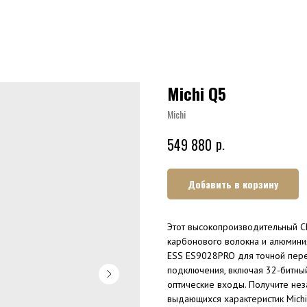
Michi Q5
Michi
р.
549 880
Добавить в корзину
Этот высокопроизводительный C
карбонового волокна и алюмини
ESS ES9028PRO для точной пере
подключения, включая 32-битный
оптические входы. Получите не
выдающихся характеристик Michi