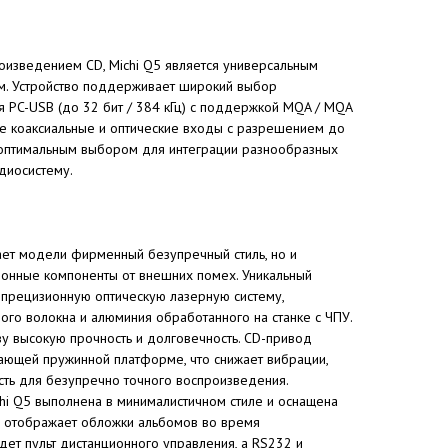
оизведением CD, Michi Q5 является универсальным
. Устройство поддерживает широкий выбор
 PC-USB (до 32 бит / 384 кГц) с поддержкой MQA / MQA
акже коаксиальные и оптические входы с разрешением до
5 оптимальным выбором для интеграции разнообразных
диосистему.
ает модели фирменный безупречный стиль, но и
ронные компоненты от внешних помех. Уникальный
прецизионную оптическую лазерную систему,
ого волокна и алюминия обработанного на станке с ЧПУ.
ву высокую прочность и долговечность. CD-привод
вающей пружинной платформе, что снижает вибрации,
сть для безупречно точного воспроизведения.
hi Q5 выполнена в минималистичном стиле и оснащена
 отображает обложки альбомов во время
дет пульт дистанционного управления, а RS232 и