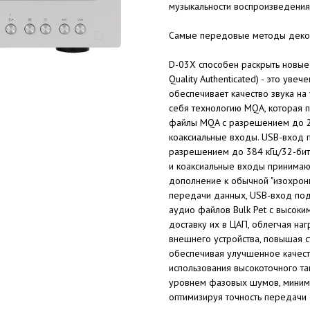
музыкальности воспроизведения
Самые передовые методы деко
D-03X способен раскрыть новые
Quality Authenticated) - это уве
обеспечивает качество звука на
себя технологию MQA, которая п
файлы MQA с разрешением до 24
коаксиальные входы. USB-вход
разрешением до 384 кГц/32-бит 
и коаксиальные входы принимаю
дополнение к обычной "изохрон
передачи данных, USB-вход по
аудио файлов Bulk Pet с высоки
доставку их в ЦАП, облегчая наг
внешнего устройства, повышая с
обеспечивая улучшенное качеств
использования высокоточного та
уровнем фазовых шумов, миними
оптимизируя точность передачи 