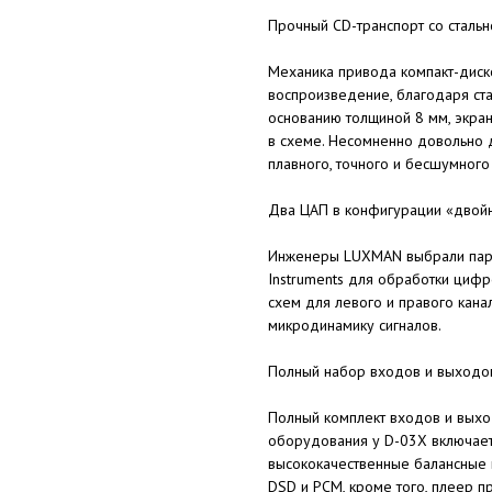
Прочный CD-транспорт со стальн
Механика привода компакт-диск
воспроизведение, благодаря ст
основанию толщиной 8 мм, экран
в схеме. Несомненно довольно 
плавного, точного и бесшумного
Два ЦАП в конфигурации «двой
Инженеры LUXMAN выбрали пару
Instruments для обработки цифр
схем для левого и правого кан
микродинамику сигналов.
Полный набор входов и выходо
Полный комплект входов и вых
оборудования у D-03X включае
высококачественные балансные 
DSD и PCM, кроме того, плеер 