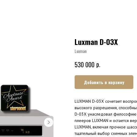
Luxman D-03X
Luxman
р.
530 000
Добавить в корзину
LUXMAN D-03X сочетает воспро
высокого разрешения, способны
D-03X унаследовал философию 
плееров LUXMAN и остается ве
LUXMAN, включая прочное шасси
тщательный выбор схемных элем