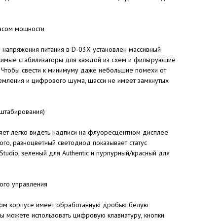
пасом мощности
 напряжения питания в D-03X установлен массивный
симые стабилизаторы для каждой из схем и фильтрующие
 Чтобы свести к минимуму даже небольшие помехи от
земления и цифрового шума, шасси не имеет замкнутых
штабирования)
ет легко видеть надписи на флуоресцентном дисплее
ого, разноцветный светодиод показывает статус
tudio, зеленый для Authentic и пурпурный/красный для
ого управления
вом корпусе имеет обработанную дробью белую
ы можете использовать цифровую клавиатуру, кнопки