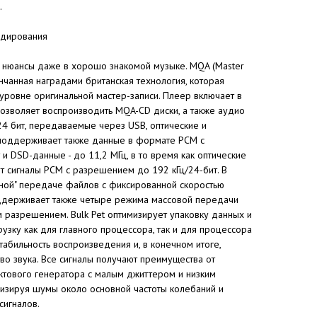
.
дирования
 нюансы даже в хорошо знакомой музыке. MQA (Master
ченчанная наградами британская технология, которая
 уровне оригинальной мастер-записи. Плеер включает в
озволяет воспроизводить MQA-CD диски, а также аудио
 бит, передаваемые через USB, оптические и
 поддерживает также данные в формате PCM с
и DSD-данные - до 11,2 МГц, в то время как оптические
т сигналы PCM с разрешением до 192 кГц/24-бит. В
ной" передаче файлов с фиксированной скоростью
ддерживает также четыре режима массовой передачи
м разрешением. Bulk Pet оптимизирует упаковку данных и
рузку как для главного процессора, так и для процессора
табильность воспроизведения и, в конечном итоге,
о звука. Все сигналы получают преимущества от
ктового генератора с малым джиттером и низким
зируя шумы около основной частоты колебаний и
сигналов.