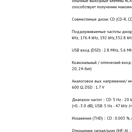
обычные выходные клеммы RCA.
способствует получению максим
Совместимые диски: CD (CD-R, C
Поддерживаемые частоты дискрети
kHz, 176.4 kHz, 192 kHz,352.8 kHz
USB вход (DSD) : 2.8 MHz, 5.6 MH
Коаксиальный / оптический вход: 
20, 24-бит)
Аналоговое вых. напряжение/ имп
600 Ω, DSD : 1.7 V
Диапазон частот：CD: 5 Hz - 20 kH
(+0, -3.0 dB), USB: 5 Hz - 47 kHz (+
Искажения (THD)：CD : 0.003 %, к
Отношение сигнал/шум (IHF-A)：CD