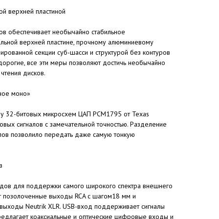
ой верхней пластиной
ов обеспечивает необычайно стабильное
альной верхней пластине, прочному алюминиевому
ированной секции суб-шасси и структурой без контуров
дорогие, все эти меры позволяют достичь необычайно
 чтения дисков.
ное моно»
 32-битовых микросхем ЦАП PCM1795 от Texas
овых сигналов с замечательной точностью. Разделение
алов позволило передать даже самую тонкую
в
одов для поддержки самого широкого спектра внешнего
т позолоченные выходы RCA с шагом18 мм и
выходы Neutrik XLR. USB-вход поддерживает сигналы
предлагает коаксиальные и оптические цифровые входы и