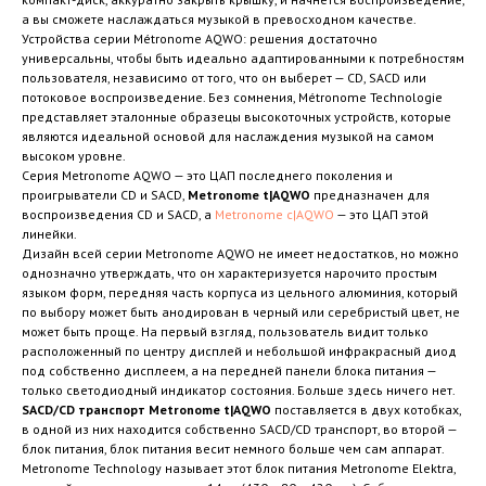
а вы сможете наслаждаться музыкой в превосходном качестве.
Устройства серии Métronome AQWO: решения достаточно
универсальны, чтобы быть идеально адаптированными к потребностям
пользователя, независимо от того, что он выберет — CD, SACD или
потоковое воспроизведение. Без сомнения, Métronome Technologie
представляет эталонные образецы высокоточных устройств, которые
являются идеальной основой для наслаждения музыкой на самом
высоком уровне.
Серия Metronome AQWO — это ЦАП последнего поколения и
проигрыватели CD и SACD,
Metronome t|AQWO
предназначен для
воспроизведения CD и SACD, а
Metronome c|AQWO
— это ЦАП этой
линейки.
Дизайн всей серии Metronome AQWO не имеет недостатков, но можно
однозначно утверждать, что он характеризуется нарочито простым
языком форм, передняя часть корпуса из цельного алюминия, который
по выбору может быть анодирован в черный или серебристый цвет, не
может быть проще. На первый взгляд, пользователь видит только
расположенный по центру дисплей и небольшой инфракрасный диод
под собственно дисплеем, а на передней панели блока питания —
только светодиодный индикатор состояния. Больше здесь ничего нет.
SACD/CD транспорт Metronome t|AQWO
поставляется в двух котобках,
в одной из них находится собственно SACD/CD транспорт, во второй —
блок питания, блок питания весит немного больше чем сам аппарат.
Metronome Technology называет этот блок питания Metronome Elektra,