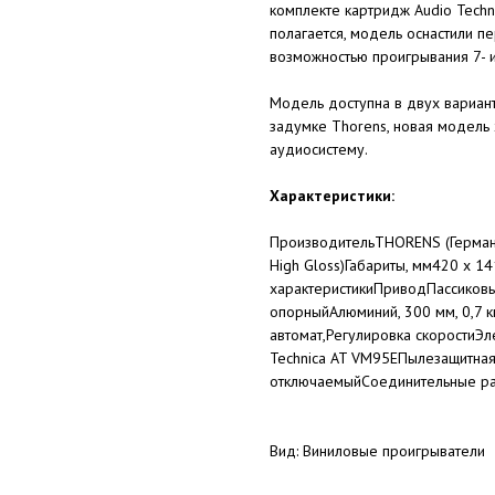
комплекте картридж Audio Tech
полагается, модель оснастили п
возможностью проигрывания 7- 
Модель доступна в двух вариант
задумке Thorens, новая модел
аудиосистему.
Характеристики:
ПроизводительTHORENS (Германи
High Gloss)Габариты, мм420 x 1
характеристикиПриводПассиков
опорныйАлюминий, 300 мм, 0,7
автомат,Регулировка скоростиЭ
Technica AT VM95EПылезащитная
отключаемыйСоединительные ра
Вид: Виниловые проигрыватели