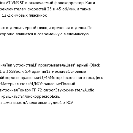
nica AT VM95E и отключаемый фонокорректор. Как и
ереключателем скоростей 33 и 45 об/мин, а также
и 12-дюймовых пластинок.
ах отделки: черный глянц и ореховая отделка. По
ь хорошо впишется в современную меломанскую
я)Тип устройстваLP проигрывательЦветЧерный (Black
41 x 355Вес, кг5,4Гарантия12 месяцевОсновные
ыйСкорости вращения33/45МоторПостоянного токаДиск
 кгМатериал столаМДФУправлениеПолный
лектроннаяТонармTP 72 carbonЗвукоснимательAudio
 крышкаЕстьФонокорректорЕсть,
зъемы выходАналоговые аудио1 х RCA