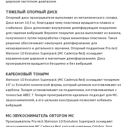
широком частотном диапазоне.
ТЯЖЕЛЫЙ ОПОРНЫЙ ДИСК
Опорный диск проигрывателя выполняют из металлического сплава.
Диск весит 10,3 кг, благодаря чему пластинка вращается плавно и
стабильно. Диск дополняют внутренним демпфирующим покрытием
для гашения вибраций. Верхнее покрытие диска выполняют из винила,
полученного путем переработки старых виниловых пластинок. Такое
решение обеспечивает наилучшее демпфирование для
неокрашенного и детального звучания. Опорный подшипник Pro-Ject
Xtension 10 Evolution Superpack (MC Cadenza Red) оснащают
керамическим шариком и магнитным демпфированием. Диск
проигрывателя вращается бесшумно и без вибраций.
КАРБОНОВЫЙ ТОНАРМ
Xtension 10 Evolution Superpack (MC Cadenza Red) оснащают тонармом
10” cc Evolution конической формы, который целиком изготавливают из
карбона. Тонарм устанавливают на подшипники, изготавливаемые с
точностью ABEC 7. Тонарм проигрывателя идеально подходит для MC-
звукоснимателей, а его цельная конструкция позволяет избежать
вибраций.
MC-ЗВУКОСНИМАТЕЛЬ ORTOFON MC
Проигрыватель Pro-Ject Xtension 10 Evolution Superpack оснащают
звукоснимателем MC Cadenza Red датской компании Ortofon. Этот