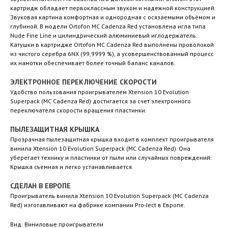
картридж обладает первоклассным звуком и надежной конструкцией.
Звуковая картина комфортная и однородная с осязаемыми объёмом и
глубиной. В модели Ortofon MC Cadenza Red установлена игла типа
Nude Fine Line и цилиндрический алюминиевый иглодержатель.
Катушки в картридже Ortofon MC Cadenza Red выполнены проволокой
из чистого серебра 6NX (99,9999 %), а усовершенствованный процесс
их намотки обеспечивает более точный баланс каналов.
ЭЛЕКТРОННОЕ ПЕРЕКЛЮЧЕНИЕ СКОРОСТИ
Удобство пользования проигрывателем Xtension 10 Evolution
Superpack (MC Cadenza Red) достигается за счет электронного
переключателя скорости вращения пластинки.
ПЫЛЕЗАЩИТНАЯ КРЫШКА
Прозрачная пылезащитная крышка входит в комплект проигрывателя
винила Xtension 10 Evolution Superpack (MC Cadenza Red). Она
уберегает технику и пластинки от пыли или случайных повреждений.
Крышка съемная и легко устанавливается.
СДЕЛАН В ЕВРОПЕ
Проигрыватель винила Xtension 10 Evolution Superpack (MC Cadenza
Red) изготавливают на фабрике компании Pro-Ject в Европе.
Вид: Виниловые проигрыватели